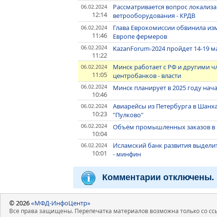
Рассматривается вопрос локализ
06.02.2024
12:14
ветрооборудования - КРДВ
Глава Еврокомиссии обвинила из
06.02.2024
11:46
Европе фермеров
06.02.2024
KazanForum-2024 пройдет 14-19 м
11:22
Минск работает с РФ и другими 
06.02.2024
11:05
центробанков - власти
06.02.2024
Минск планирует в 2025 году нач
10:46
Авиарейсы из Петербурга в Шанх
06.02.2024
10:23
"Пулково"
06.02.2024
Объём промышленных заказов в Г
10:04
Исламский банк развития выделит
06.02.2024
10:01
- минфин
Комментарии отключены.
© 2026
«МФД-ИнфоЦентр»
Все права защищены. Перепечатка материалов возможна только со ссы