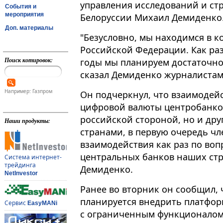
управления исследований и ст
События и
мероприятия
Белоруссии Михаил Демиденко
Доп. материалы
"Безусловно, мы находимся в к
Российской Федерации​​​. Как р
Поиск котировок:
годы мы планируем достаточно 
сказал Демиденко журналистам
Например: Газпром
Он подчеркнул, что взаимодей
цифровой валюты центробанков
российской стороной, но и др
Наши продукты:
странами, в первую очередь чл
взаимодействия как раз по во
центральных банков наших стран
Система интернет-
трейдинга
Демиденко.
NetInvestor
Ранее во вторник он сообщил, ч
планируется внедрить платфор
Сервис
EasyMANi
с ограниченным функционалом, 