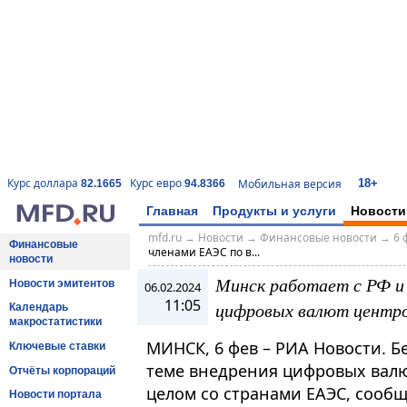
18+
Курс доллара
Курс евро
Мобильная версия
82.1665
94.8366
Главная
Продукты и услуги
Новости
mfd.ru
→
Новости
→
Финансовые новости
→
6 
Финансовые
членами ЕАЭС по в...
новости
Минск работает с РФ и
Новости эмитентов
06.02.2024
11:05
цифровых валют центро
Календарь
макростатистики
МИНСК, 6 фев – РИА Новости. Б
Ключевые ставки
теме внедрения цифровых валю
Отчёты корпораций
целом со странами ЕАЭС, сооб
Новости портала