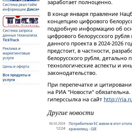
заработает полноценно.
Система реал-тайм
информации
Дикси+
В конце января правление Нац
концепцию цифрового белорусс
подробную информацию об осн
Система запроса
цифрового белорусского рубля
данных теханализа
TickTrack
данного проекта в 2024-2026 г
Реклама и
предстоит, в частности, разра
маркетинговые
белорусского рубля, детально 
услуги
технологические аспекты и ин
Цены и оферта
законодательство.
Все продукты и
услуги
При перепечатке и цитировани
на РИА "Новости" обязательна.
гиперссылка на сайт
http://ria.r
Другие новости
Потребители ЕС взяли в этот ото
06.02.2024
12:24
хранилищ - GIE