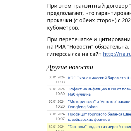
При этом транзитный договор 
предполагает, что гарантиров
прокачки (с обеих сторон) с 20
кубометров.
При перепечатке и цитировани
на РИА "Новости" обязательна.
гиперссылка на сайт
http://ria.r
Другие новости
30.01.2024
KOF: Экономический барометр Шв
11:03
Эффект на инфляцию в РФ от повы
30.01.2024
10:30
Набиуллина
"Моторинвест" и "Автотор" закл
30.01.2024
10:20
Dongfeng Sokon
Профицит торгового баланса Швей
30.01.2024
10:07
швейцарских франков
"Газпром" подает газ через Украи
30.01.2024