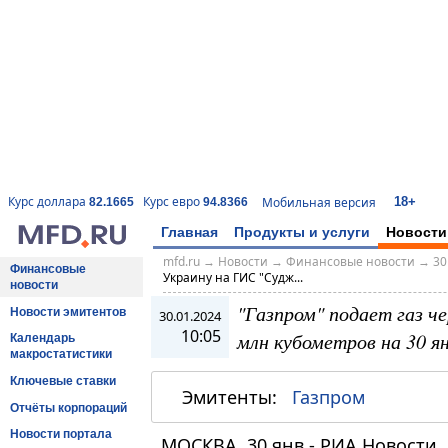
18+
Курс доллара
Курс евро
Мобильная версия
82.1665
94.8366
Главная
Продукты и услуги
Новости
mfd.ru
→
Новости
→
Финансовые новости
→
30
Финансовые
Украину на ГИС "Судж...
новости
"Газпром" подает газ ч
Новости эмитентов
30.01.2024
10:05
млн кубометров на 30 я
Календарь
макростатистики
Ключевые ставки
Эмитенты:
Газпром
Отчёты корпораций
Новости портала
МОСКВА, 30 янв - РИА Новости. 