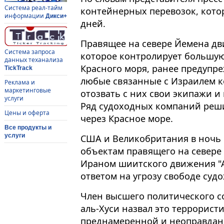
Система реал-тайм
контейнерных перевозок, котор
информации
Дикси+
дней.
Правящее на севере Йемена дви
Система запроса
которое контролирует большую
данных теханализа
Красного моря, ранее предупр
TickTrack
любые связанные с Израилем к
Реклама и
маркетинговые
отозвать с них свои экипажи и
услуги
Ряд судоходных компаний реш
Цены и оферта
через Красное море.
Все продукты и
услуги
США и Великобритания в ночь 
объектам правящего на севере
Ираном шиитского движения "Ан
ответом на угрозу свободе судо
Член высшего политического с
аль-Хуси назвал это террорист
преднамеренной и неоправданн