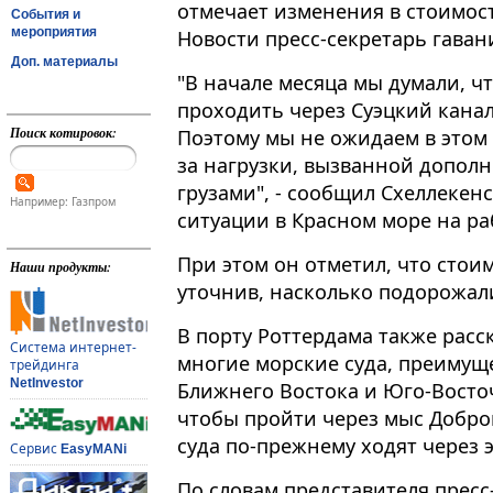
отмечает изменения в стоимос
События и
мероприятия
Новости пресс-секретарь гаван
Доп. материалы
"В начале месяца мы думали, чт
проходить через Суэцкий канал​
Поиск котировок:
Поэтому мы не ожидаем в этом 
за нагрузки, вызванной допо
грузами", - сообщил Схеллекен
Например: Газпром
ситуации в Красном море на ра
При этом он отметил, что стои
Наши продукты:
уточнив, насколько подорожал
В порту Роттердама также расс
Система интернет-
многие морские суда, преимущ
трейдинга
NetInvestor
Ближнего Востока и Юго-Восто
чтобы пройти через мыс Добро
суда по-прежнему ходят через э
Сервис
EasyMANi
По словам представителя пресс