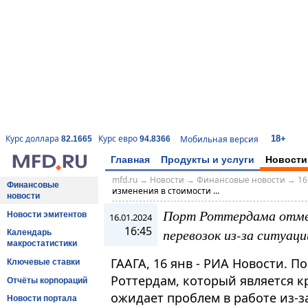
18+
Курс доллара
Курс евро
Мобильная версия
82.1665
94.8366
Главная
Продукты и услуги
Новости
mfd.ru
→
Новости
→
Финансовые новости
→
16
Финансовые
изменения в стоимости ...
новости
Порт Роттердама отме
Новости эмитентов
16.01.2024
16:45
перевозок из-за ситуац
Календарь
макростатистики
ГААГА, 16 янв - РИА Новости. П
Ключевые ставки
Роттердам, который является к
Отчёты корпораций
ожидает проблем в работе из-з
Новости портала