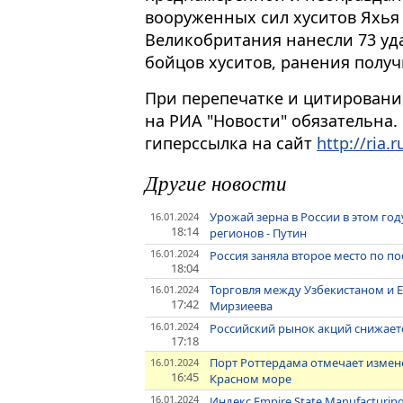
вооруженных сил хуситов Яхья 
Великобритания нанесли 73 уда
бойцов хуситов, ранения получ
При перепечатке и цитировани
на РИА "Новости" обязательна.
гиперссылка на сайт
http://ria.r
Другие новости
Урожай зерна в России в этом год
16.01.2024
18:14
регионов - Путин
16.01.2024
Россия заняла второе место по по
18:04
Торговля между Узбекистаном и ЕС
16.01.2024
17:42
Мирзиеева
16.01.2024
Российский рынок акций снижает
17:18
Порт Роттердама отмечает измене
16.01.2024
16:45
Красном море
16.01.2024
Индекс Empire State Manufacturin