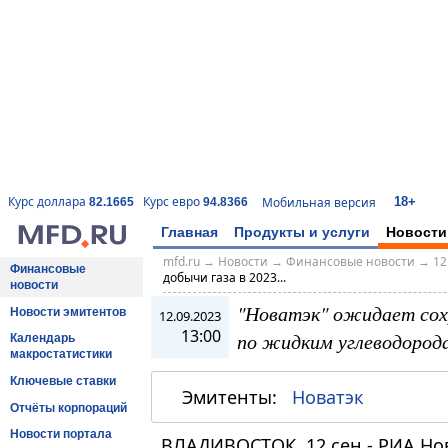
18+
Курс доллара
Курс евро
Мобильная версия
82.1665
94.8366
Главная
Продукты и услуги
Новости
mfd.ru
→
Новости
→
Финансовые новости
→
12
Финансовые
добычи газа в 2023...
новости
"Новатэк" ожидает сохр
Новости эмитентов
12.09.2023
13:00
по жидким углеводород
Календарь
макростатистики
Ключевые ставки
Эмитенты:
Новатэк
Отчёты корпораций
Новости портала
ВЛАДИВОСТОК, 12 сен - РИА Но