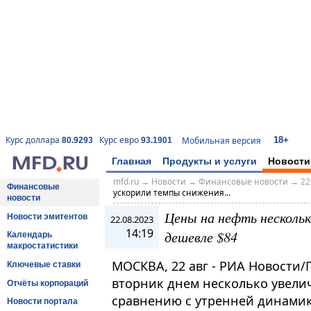
18+
Курс доллара
Курс евро
Мобильная версия
80.9293
93.1901
Главная
Продукты и услуги
Новости
mfd.ru
→
Новости
→
Финансовые новости
→
22
Финансовые
ускорили темпы снижения...
новости
Цены на нефть нескольк
Новости эмитентов
22.08.2023
14:19
дешевле $84
Календарь
макростатистики
МОСКВА, 22 авг - РИА Новости
Ключевые ставки
вторник днем несколько увели
Отчёты корпораций
сравнению с утренней динами
Новости портала