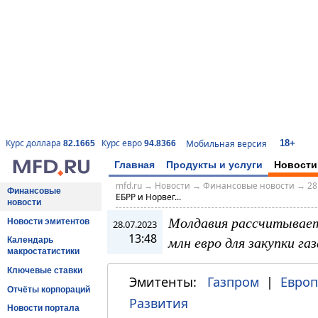
18+
Курс доллара
Курс евро
Мобильная версия
82.1665
94.8366
Главная
Продукты и услуги
Новости
mfd.ru
→
Новости
→
Финансовые новости
→
28
Финансовые
ЕБРР и Норвег...
новости
Молдавия рассчитывает
Новости эмитентов
28.07.2023
13:48
млн евро для закупки газ
Календарь
макростатистики
Ключевые ставки
Эмитенты:
Газпром
|
Европ
Отчёты корпораций
Развития
Новости портала