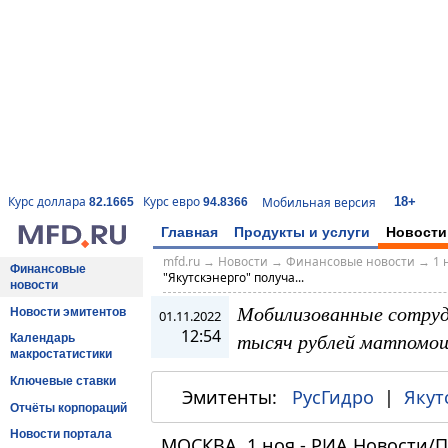
18+
Курс доллара
Курс евро
Мобильная версия
82.1665
94.8366
Главная
Продукты и услуги
Новости
mfd.ru
→
Новости
→
Финансовые новости
→
1 
Финансовые
"Якутскэнерго" получа...
новости
Мобилизованные сотруд
Новости эмитентов
01.11.2022
12:54
тысяч рублей матпомо
Календарь
макростатистики
Ключевые ставки
Эмитенты:
РусГидро
|
Якут
Отчёты корпораций
Новости портала
МОСКВА, 1 ноя - РИА Новости