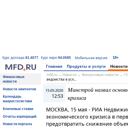
18+
Курс доллара
Курс евро
Мобильная версия
81.4077
94.0585
Главная
Продукты и услуги
Новости
mfd.ru
→
Новости
→
Финансовые новости
→
15
Финансовые
ведомства в усл...
новости
Минстрой назвал основн
Новости эмитентов
15.05.2020
12:53
кризиса
Календарь
макростатистики
МОСКВА, 15 мая - РИА Недвижи
Ключевые ставки
экономического кризиса в пер
Отчёты корпораций
предотвратить снижение объем
Новости портала