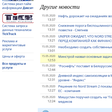
Система реал-тайм
Другие новости
информации
Дикси+
15.05.2020
Нефть дорожает на ожиданиях во
13:37
Снижение порога беспошлинного в
15.05.2020
Система запроса
13:31
повестке - Слепнев
данных теханализа
TickTrack
UNIPER ОЖИДАЕТ, ЧТО NORD STR
15.05.2020
13:21
ПЕРЕД КОМПАНИЕЙ КАК ФИНАНС
Реклама и
маркетинговые
15.05.2020
Необходимо создать собственные 
услуги
13:01
15.05.2020
Минстрой назвал основные задачи
Цены и оферта
12:53
Все продукты и
15.05.2020
"Роснефть" поставит в Белоруссию
услуги
12:44
Дневной индекс самоизоляции в М
15.05.2020
12:31
уровне - "Яндекс"
Решение по Nord Stream 2 показ
15.05.2020
12:27
ЕС - компания
Мишустин поручил создать на "Г
15.05.2020
12:24
медиков