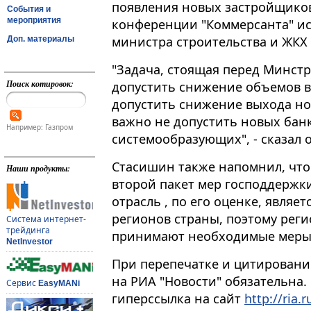
появления новых застройщиков
События и
мероприятия
конференции "Коммерсанта" и
министра строительства и ЖКХ
Доп. материалы
"Задача, стоящая перед Минстр
Поиск котировок:
допустить снижение объемов вв
допустить снижение выхода нов
важно не допустить новых бан
Например: Газпром
системообразующих", - сказал о
Стасишин также напомнил, что
Наши продукты:
второй пакет мер господдержки
отрасль , по его оценке, являе
регионов страны, поэтому рег
Система интернет-
трейдинга
принимают необходимые меры 
NetInvestor
При перепечатке и цитировани
на РИА "Новости" обязательна.
Сервис
EasyMANi
гиперссылка на сайт
http://ria.r