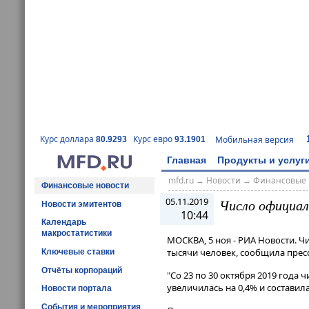
Курс доллара
Курс евро
Мобильная версия
80.9293
93.1901
Главная
Продукты и услуг
mfd.ru
→
Новости
→
Финансовые 
Финансовые новости
05.11.2019
Число официал
Новости эмитентов
10:44
Календарь
макростатистики
МОСКВА, 5 ноя - РИА Новости. Чи
тысячи человек, сообщила прес
Ключевые ставки
Отчёты корпораций
"Со 23 по 30 октября 2019 года
увеличилась на 0,4% и составила 
Новости портала
События и мероприятия