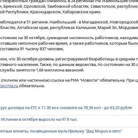
ло безработных граждан снизилось в 24 регионах РФ. Наибольшее сн
, Брянской, Орловской, Тамбовской областях, Севастополе, республик
ой Республике, Краснодарском, Хабаровском краях.
наблюдался в 51 регионе. Наибольший - в Магаданской, Новгородской
областях, Алтайском крае, республиках Калмыкия, Марий Эл, Мордовия
состоянию на 30 октября, суммарная численность работников, находив
отавших неполное рабочее время, а также работников, которым был
составила 91 тысячу 837 человек.
ли, что 30 октября уровень регистрируемой безработицы в среднем п
тивного населения. Также, по данным ведомства, по состоянию на 30 
службы занятости 1,66 миллиона вакансий.
(полном или частичном) ссылка на РИА "Новости" обязательна. При ц
tp://ria.ru
обязательна.
с доллара на ЕТС к 11.30 мск снизился на 78,36 коп - до 63,25 рубля
Испании в октябре выросло на 97.9 тыс.
мятные монеты, посвященные мультфильму "Дед Мороз и лето"