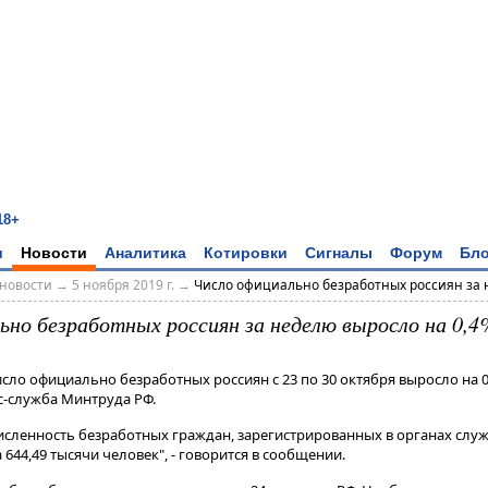
18+
и
Новости
Аналитика
Котировки
Сигналы
Форум
Бло
новости
→
5 ноября 2019 г.
→
Число официально безработных россиян за н
ьно безработных россиян за неделю выросло на 0,
сло официально безработных россиян с 23 по 30 октября выросло на 0,
с-служба Минтруда РФ.
 численность безработных граждан, зарегистрированных в органах служ
644,49 тысячи человек", - говорится в сообщении​​​.