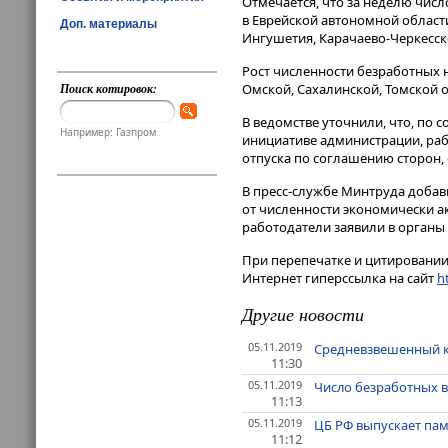
Отмечается, что за неделю чис
в Еврейской автономной области
Доп. материалы
Ингушетия, Карачаево-Черкесск
Рост численности безработных 
Поиск котировок:
Омской, Сахалинской, Томской 
В ведомстве уточнили, что, по 
Например: Газпром
инициативе администрации, раб
отпуска по соглашению сторон, 
В пресс-службе Минтруда добави
от численности экономически ак
работодатели заявили в органы 
При перепечатке и цитировании 
Интернет гиперссылка на сайт
ht
Другие новости
05.11.2019
Средневзвешенный кур
11:30
05.11.2019
Число безработных в 
11:13
05.11.2019
ЦБ РФ выпускает па
11:12