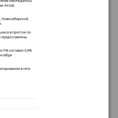
ижение наблюдалось
ах Алтай,
, Новосибирской,
.
шихся в простое по
и предоставлены
о РФ составил 0,9%
октября
итировании в сети