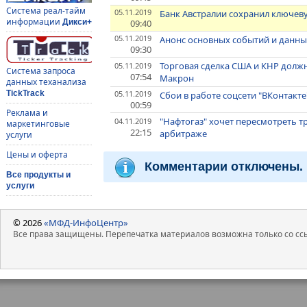
Система реал-тайм
05.11.2019
Банк Австралии сохранил ключеву
информации
09:40
Дикси+
05.11.2019
Анонс основных событий и данных
09:30
Торговая сделка США и КНР должн
05.11.2019
Система запроса
07:54
Макрон
данных теханализа
05.11.2019
TickTrack
Сбои в работе соцсети "ВКонтакте
00:59
Реклама и
"Нафтогаз" хочет пересмотреть т
04.11.2019
маркетинговые
22:15
арбитраже
услуги
Цены и оферта
Комментарии отключены.
Все продукты и
услуги
© 2026
«МФД-ИнфоЦентр»
Все права защищены. Перепечатка материалов возможна только со ссы