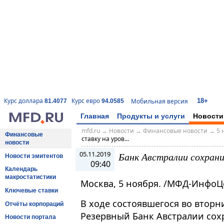
18+
Курс доллара
Курс евро
Мобильная версия
81.4077
94.0585
Главная
Продукты и услуги
Новости
mfd.ru
→
Новости
→
Финансовые новости
→
5 
Финансовые
ставку на уров...
новости
05.11.2019
Банк Австралии сохрани
Новости эмитентов
09:40
Календарь
макростатистики
Москва, 5 ноября. /МФД-ИнфоЦ
Ключевые ставки
В ходе состоявшегося во вторн
Отчёты корпораций
Резервный Банк Австралии сох
Новости портала