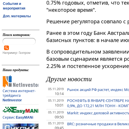
0.75% годовых, отметив, что т
События и
мероприятия
"некоторое время".
Доп. материалы
Решение регулятора совпало 
Ранее в этом году Банк Австра
Поиск котировок:
базисных пунктов: в начале июн
В сопроводительном заявлении 
Например: Газпром
базовым сценарием является ро
2.25% и постепенное ускорение 
Наши продукты:
Другие новости
05.11.2019
Рынок акций РФ растет, индекс 
Система интернет-
10:14
трейдинга
РОСНЕФТЬ В ЯНВАРЕ-СЕНТЯБРЕ 
05.11.2019
NetInvestor
10:01
0,9%, ДО 172,21 МЛН ТОНН - КО
05.11.2019
Markit: индекс деловой активности
09:50
Сервис
EasyMANi
05.11.2019
BRC: розничные продажи в Велик
09:45