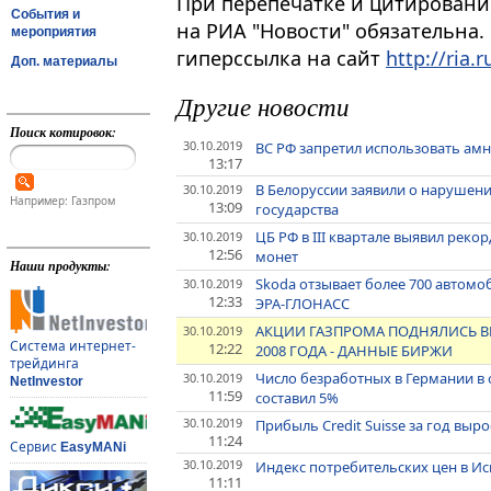
При перепечатке и цитировани
События и
на РИА "Новости" обязательна.
мероприятия
гиперссылка на сайт
http://ria.r
Доп. материалы
Другие новости
Поиск котировок:
30.10.2019
ВС РФ запретил использовать амн
13:17
В Белоруссии заявили о нарушен
30.10.2019
Например: Газпром
13:09
государства
ЦБ РФ в III квартале выявил рек
30.10.2019
12:56
монет
Наши продукты:
Skoda отзывает более 700 автомо
30.10.2019
12:33
ЭРА-ГЛОНАСС
АКЦИИ ГАЗПРОМА ПОДНЯЛИСЬ ВЫ
30.10.2019
Система интернет-
12:22
2008 ГОДА - ДАННЫЕ БИРЖИ
трейдинга
Число безработных в Германии в 
30.10.2019
NetInvestor
11:59
составил 5%
30.10.2019
Прибыль Credit Suisse за год выр
11:24
Сервис
EasyMANi
30.10.2019
Индекс потребительских цен в Ис
11:11