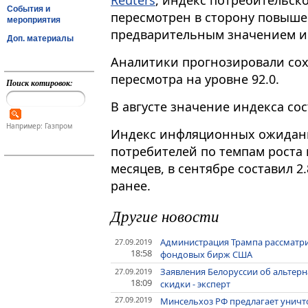
Reuters
, индекс потребительск
События и
пересмотрен в сторону повыше
мероприятия
предварительным значением и 
Доп. материалы
Аналитики прогнозировали сох
пересмотра на уровне 92.0.
Поиск котировок:
В августе значение индекса сос
Например: Газпром
Индекс инфляционных ожидан
потребителей по темпам роста
месяцев, в сентябре составил 2
ранее.
Другие новости
Администрация Трампа рассматри
27.09.2019
18:58
фондовых бирж США
Заявления Белоруссии об альтерн
27.09.2019
18:09
скидки - эксперт
27.09.2019
Минсельхоз РФ предлагает унич