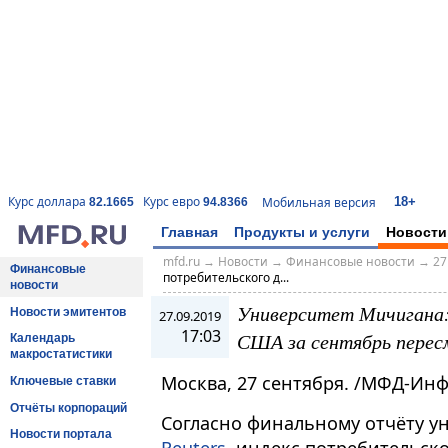
18+
Курс доллара
Курс евро
Мобильная версия
82.1665
94.8366
Главная
Продукты и услуги
Новости
mfd.ru
→
Новости
→
Финансовые новости
→
27
Финансовые
потребительского д...
новости
Университет Мичигана:
Новости эмитентов
27.09.2019
17:03
США за сентябрь перес
Календарь
макростатистики
Москва, 27 сентября. /МФД-Ин
Ключевые ставки
Отчёты корпораций
Согласно финальному отчёту у
Новости портала