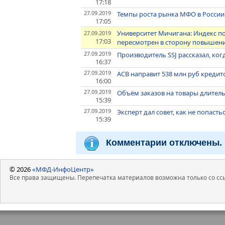
17:18
27.09.2019
Темпы роста рынка МФО в России
17:05
Университет Мичигана: Индекс п
27.09.2019
17:03
пересмотрен в сторону повышен
27.09.2019
Производитель SSJ рассказал, ко
16:37
27.09.2019
АСВ направит 538 млн руб креди
16:00
27.09.2019
Объём заказов на товары длитель
15:39
27.09.2019
Эксперт дал совет, как не попаст
15:39
Комментарии отключены.
© 2026
«МФД-ИнфоЦентр»
Все права защищены. Перепечатка материалов возможна только со ссы