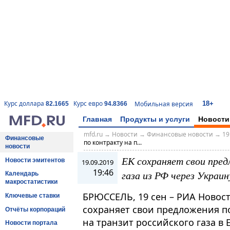
18+
Курс доллара
Курс евро
Мобильная версия
82.1665
94.8366
Главная
Продукты и услуги
Новости
mfd.ru
→
Новости
→
Финансовые новости
→
19
Финансовые
по контракту на п...
новости
ЕК сохраняет свои пред
Новости эмитентов
19.09.2019
19:46
газа из РФ через Украи
Календарь
макростатистики
БРЮССЕЛЬ, 19 сен – РИА Новос
Ключевые ставки
сохраняет свои предложения п
Отчёты корпораций
на транзит российского газа в
Новости портала