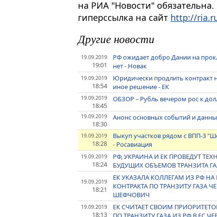
на РИА "Новости" обязательна.
гиперссылка на сайт
http://ria.r
Другие новости
РФ ожидает добро Дании на прокл
19.09.2019
19:01
нет - Новак
Юридически продлить контракт на
19.09.2019
18:54
иное решение - ЕК
19.09.2019
ОБЗОР – Рубль вечером рос к долл
18:45
19.09.2019
Анонс основных событий и данных
18:30
Выкуп участков рядом с ВПП-3 "Ш
19.09.2019
18:28
- Росавиация
РФ, УКРАИНА И ЕК ПРОВЕДУТ Т
19.09.2019
18:24
БУДУЩИХ ОБЪЕМОВ ТРАНЗИТА ГА
ЕК УКАЗАЛА КОЛЛЕГАМ ИЗ РФ 
19.09.2019
КОНТРАКТА ПО ТРАНЗИТУ ГАЗА Ч
18:21
ШЕФЧОВИЧ
ЕК СЧИТАЕТ СВОИМ ПРИОРИТЕТ
19.09.2019
18:13
ПО ТРАНЗИТУ ГАЗА ИЗ РФ В ЕС Ч