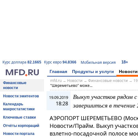
18+
Курс доллара
Курс евро
Мобильная версия
82.1665
94.8366
Главная
Продукты и услуги
Новости
mfd.ru
→
Новости
→
Финансовые новости
→
19
Финансовые
"Шереметьево" може...
новости
Выкуп участков рядом
Новости эмитентов
19.09.2019
18:28
завершиться в течение 
Календарь
макростатистики
АЭРОПОРТ ШЕРЕМЕТЬЕВО (Москов
Ключевые ставки
Новости/Прайм. Выкуп участко
Отчёты корпораций
взлетно-посадочной полосе мо
Новости портала