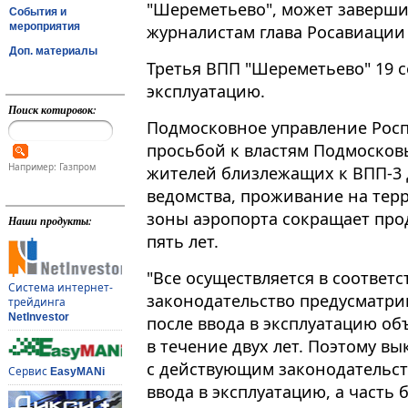
"Шереметьево", может завершит
События и
мероприятия
журналистам глава Росавиации
Доп. материалы
Третья ВПП "Шереметьево" 19 с
эксплуатацию​​​.
Поиск котировок:
Подмосковное управление Росп
просьбой к властям Подмосков
Например: Газпром
жителей близлежащих к ВПП-3 
ведомства, проживание на те
зоны аэропорта сокращает про
Наши продукты:
пять лет.
"Все осуществляется в соответ
Система интернет-
законодательство предусматри
трейдинга
NetInvestor
после ввода в эксплуатацию об
в течение двух лет. Поэтому вы
с действующим законодательст
Сервис
EasyMANi
ввода в эксплуатацию, а часть 