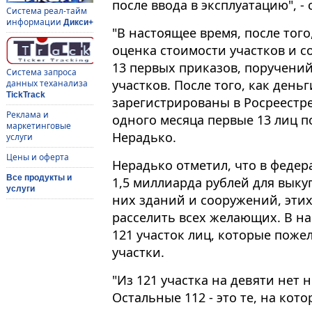
после ввода в эксплуатацию", -
Система реал-тайм
информации
Дикси+
"В настоящее время, после тог
оценка стоимости участков и 
13 первых приказов, поручений
Система запроса
участков. После того, как день
данных теханализа
TickTrack
зарегистрированы в Росреестре
Реклама и
одного месяца первые 13 лиц по
маркетинговые
Нерадько.
услуги
Цены и оферта
Нерадько отметил, что в феде
Все продукты и
1,5 миллиарда рублей для выку
услуги
них зданий и сооружений, этих
расселить всех желающих. В н
121 участок лиц, которые поже
участки.
"Из 121 участка на девяти нет
Остальные 112 - это те, на кот