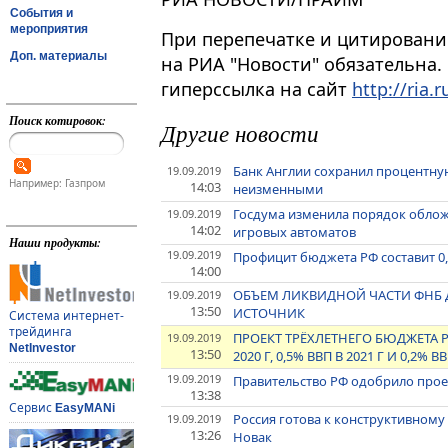
События и
мероприятия
При перепечатке и цитировани
Доп. материалы
на РИА "Новости" обязательна.
гиперссылка на сайт
http://ria.r
Поиск котировок:
Другие новости
Банк Англии сохранил процентну
19.09.2019
Например: Газпром
14:03
неизменными
Госдума изменила порядок обло
19.09.2019
14:02
игровых автоматов
Наши продукты:
19.09.2019
Профицит бюджета РФ составит 0,8%
14:00
ОБЪЕМ ЛИКВИДНОЙ ЧАСТИ ФНБ ДО
19.09.2019
13:50
ИСТОЧНИК
Система интернет-
трейдинга
ПРОЕКТ ТРЁХЛЕТНЕГО БЮДЖЕТА 
19.09.2019
NetInvestor
13:50
2020 Г, 0,5% ВВП В 2021 Г И 0,2%
19.09.2019
Правительство РФ одобрило прое
13:38
Сервис
EasyMANi
Россия готова к конструктивному 
19.09.2019
13:26
Новак