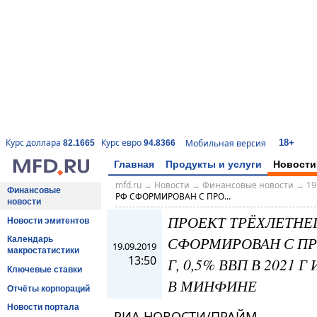
18+
Курс доллара
Курс евро
Мобильная версия
82.1665
94.8366
Главная
Продукты и услуги
Новости
mfd.ru
→
Новости
→
Финансовые новости
→
19
Финансовые
РФ СФОРМИРОВАН С ПРО...
новости
ПРОЕКТ ТРЁХЛЕТНЕ
Новости эмитентов
СФОРМИРОВАН С ПРО
Календарь
19.09.2019
макростатистики
13:50
Г, 0,5% ВВП В 2021 Г
Ключевые ставки
В МИНФИНЕ
Отчёты корпораций
Новости портала
РИА НОВОСТИ/ПРАЙМ