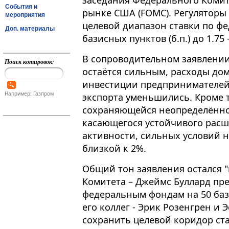
заседания Федерального Комит
События и
рынке США (FOMC). Регуляторы
мероприятия
целевой диапазон ставки по ф
Доп. материалы
базисных пунктов (б.п.) до 1.75 
В сопроводительном заявлении
Поиск котировок:
остаётся сильным, расходы дом
инвестиции предпринимателей
Например: Газпром
экспорта уменьшились. Кроме т
сохраняющейся неопределённос
касающегося устойчивого рас
активности, сильных условий н
близкой к 2%.
Общий тон заявления остался "
Комитета – Джеймс Буллард пр
федеральным фондам на 50 бази
его коллег - Эрик Розенгрен и
сохранить целевой коридор ст