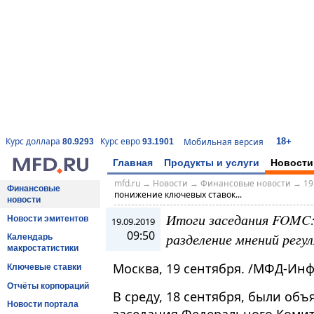
18+
Курс доллара
Курс евро
Мобильная версия
80.9293
93.1901
Главная
Продукты и услуги
Новости
mfd.ru
→
Новости
→
Финансовые новости
→
19
Финансовые
понижение ключевых ставок...
новости
Итоги заседания FOMC:
Новости эмитентов
19.09.2019
09:50
разделение мнений рег
Календарь
макростатистики
Москва, 19 сентября. /МФД-Ин
Ключевые ставки
Отчёты корпораций
В среду, 18 сентября, были об
Новости портала