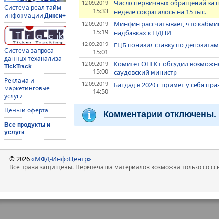
Число первичных обращений за 
12.09.2019
Система реал-тайм
15:33
неделе сократилось на 15 тыс.
информации
Дикси+
Минфин рассчитывает, что кабмин
12.09.2019
15:19
надбавках к НДПИ
12.09.2019
ЕЦБ понизил ставку по депозита
Система запроса
15:01
данных теханализа
Комитет ОПЕК+ обсудил возможно
12.09.2019
TickTrack
15:00
саудовский министр
Реклама и
12.09.2019
Багдад в 2020 г примет у себя п
маркетинговые
14:50
услуги
Цены и оферта
Комментарии отключены.
Все продукты и
услуги
© 2026
«МФД-ИнфоЦентр»
Все права защищены. Перепечатка материалов возможна только со ссы