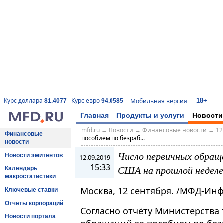
18+
Курс доллара
Курс евро
Мобильная версия
81.4077
94.0585
Главная
Продукты и услуги
Новости
mfd.ru
→
Новости
→
Финансовые новости
→
12
Финансовые
пособием по безраб...
новости
Число первичных обраще
Новости эмитентов
12.09.2019
15:33
США на прошлой неделе 
Календарь
макростатистики
Москва, 12 сентября. /МФД-Ин
Ключевые ставки
Отчёты корпораций
Согласно отчёту Министерства
Новости портала