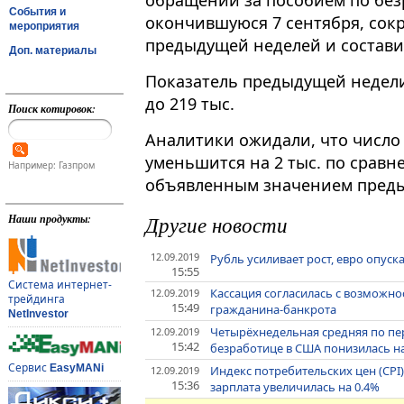
обращений за пособием по без
События и
окончившуюся 7 сентября, сокр
мероприятия
предыдущей неделей и составил
Доп. материалы
Показатель предыдущей недели
до 219 тыс.
Поиск котировок:
Аналитики ожидали, что числ
уменьшится на 2 тыс. по срав
Например: Газпром
объявленным значением предыд
Другие новости
Наши продукты:
12.09.2019
Рубль усиливает рост, евро опуска
15:55
Система интернет-
Кассация согласилась с возможн
12.09.2019
трейдинга
15:49
гражданина-банкрота
NetInvestor
Четырёхнедельная средняя по п
12.09.2019
15:42
безработице в США понизилась на 
Сервис
EasyMANi
Индекс потребительских цен (CPI)
12.09.2019
15:36
зарплата увеличилась на 0.4%