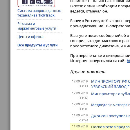
возможен "только на основании
В связи с этим необходим пред
Система запроса данных
ведется, отмечал он.
теханализа
TickTrack
Ранее в России уже был опыт пе
Реклама и
принадлежавшие ТВ-операторам 
маркетинговые услуги
В августе после сообщений об о
Цены и оферта
говорил, что для массового разв
приоритетного диапазона, и ми
Все продукты и услуги
При перепечатке и цитировании 
Интернет гиперссылка на сайт
ht
Другие новости
МИНПРОМТОРГ РФ ОП
12.09.2019
03:00
УРАЛЬСКИЙ ЗАВОД 
12.09.2019
Минпромторг опублик
00:07
12.09.2019
Медведев в четверг
00:01
11.09.2019
Джонсон поступил не
23:59
11.09.2019
Носков готов предло