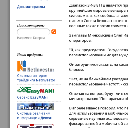
Диапазон 3,4-3,8 ГГц является 
Доп. материалы
крупнейшие мировые вендоры пр
силовыми, и, как сообщала газе
письмо Совета безопасности с о
Поиск котировок:
военные также против совместно
Замглавы Минкомсвязи Олег Ива
Например: Газпром
операторов.
"Я, как председатель Государст
переиспользовании их для нужд 
Наши продукты:
Он затруднился сказать, на как
блоком.
Система интернет-
"Нет, не на ближайшем (заседани
трейдинга
NetInvestor
переиспользование частот", - ск
Отвечая на вопрос, будут ли в
Сервис
EasyMANi
министр сказал: "Постараемся о
В апреле Иванов говорил, что п
для использования в мобильной
Система реал-тайм
информации
серьезные научные исследовани
Дикси+
фиксированной и мобильной свя