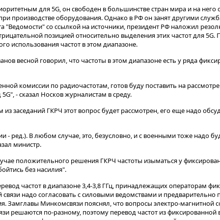
приоритетным для 5G, он свободен в большинстве стран мира и на него
и производстве оборудования. Однако в РФ он занят другими служба
та "Ведомости" со ссылкой на источники, президент РФ наложил резол
трицательной позицией относительно выделения этих частот для 5G. 
го использования частот в этом диапазоне.
нов весной говорил, что частоты в этом диапазоне есть у ряда фикс
венной комиссии по радиочастотам, готов буду поставить на рассмотр
5G", - сказал Носков журналистам в среду.
ом из заседаний ГКРЧ этот вопрос будет рассмотрен, его еще надо обсу
и - ред.). В любом случае, это, безусловно, и с военными тоже надо бу
азал министр.
 случае положительного решения ГКРЧ частоты изыматься у фиксирова
бойтись без насилия".
еревод частот в диапазоне 3,4-3,8 ГГц, принадлежащих операторам фи
 связи надо согласовать с силовыми ведомствами и предварительно 
я. Замглавы Минкомсвязи пояснял, что вопросы электро-магнитной с
зи решаются по-разному, поэтому перевод частот из фиксированной 