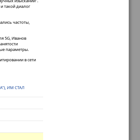
аучных изысканий".
и такой диалог
вались частоты,
ля 5G, Иванов
занятости
мые параметры.
итировании в сети
"), ИМ СТАЛ
и