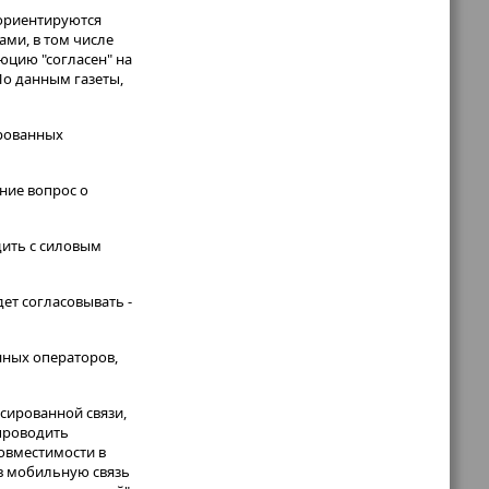
 ориентируются
ми, в том числе
юцию "согласен" на
По данным газеты,
ированных
ение вопрос о
дить с силовым
дет согласовывать -
нных операторов,
ксированной связи,
проводить
овместимости в
в мобильную связь