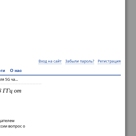
Вход на сайт
Забыли пароль?
Регистрация
ги
О нас
я 5G ча...
8 ГГц от
дателем
ссии вопрос о