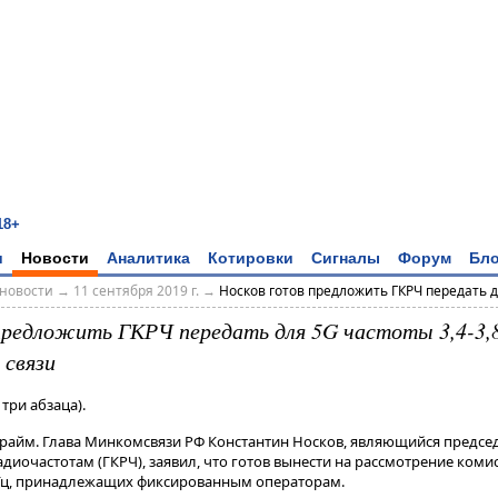
18+
и
Новости
Аналитика
Котировки
Сигналы
Форум
Бло
новости
→
11 сентября 2019 г.
→
Носков готов предложить ГКРЧ передать дл
предложить ГКРЧ передать для 5G частоты 3,4-3,
 связи
три абзаца).
Прайм. Глава Минкомсвязи РФ Константин Носков, являющийся предсе
диочастотам (ГКРЧ), заявил, что готов вынести на рассмотрение коми
ГГц, принадлежащих фиксированным операторам​​​.