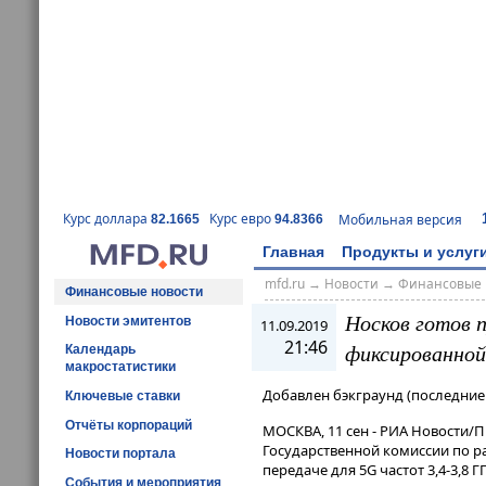
Курс доллара
Курс евро
Мобильная версия
82.1665
94.8366
Главная
Продукты и услуг
mfd.ru
→
Новости
→
Финансовые 
Финансовые новости
Носков готов 
Новости эмитентов
11.09.2019
21:46
фиксированной
Календарь
макростатистики
Добавлен бэкграунд (последние 
Ключевые ставки
Отчёты корпораций
МОСКВА, 11 сен - РИА Новости/
Государственной комиссии по ра
Новости портала
передаче для 5G частот 3,4-3,8 
События и мероприятия