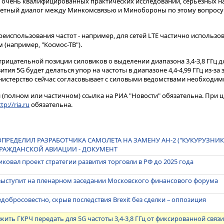
 очень квалифицированных практических исследований, серьезных н
метный диалог между Минкомсвязью и Минобороны по этому вопросу 
реиспользования частот - например, для сетей LTE частично использо
(например, "Космос-ТВ").
трицательной позиции силовиков о выделении диапазона 3,4-3,8 ГГц д
ития 5G будет делаться упор на частоты в диапазоне 4,4-4,99 ГГц из-за 
нистерство сейчас согласовывает с силовыми ведомствами необходи
(полном или частичном) ссылка на РИА "Новости" обязательна. При ц
tp://ria.ru
обязательна.
РЕДЕЛИЛ РАЗРАБОТЧИКА САМОЛЕТА НА ЗАМЕНУ АН-2 ("КУКУРУЗНИКА
ГРАЖДАНСКОЙ АВИАЦИИ - ДОКУМЕНТ
овал проект стратегии развития торговли в РФ до 2025 года
 выступит на пленарном заседании Московского финансового форума
добросовестно, скрыв последствия Brexit без сделки – оппозиция
жить ГКРЧ передать для 5G частоты 3,4-3,8 ГГц от фиксированной связ