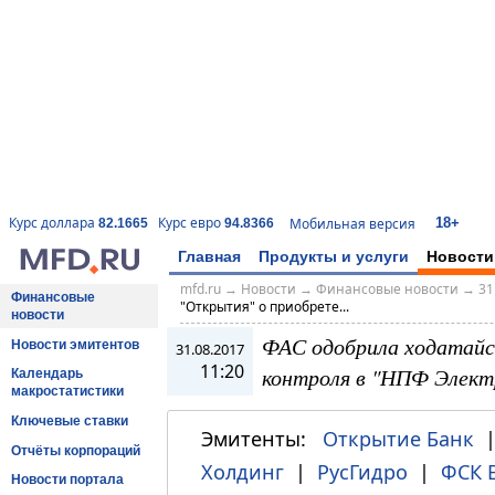
18+
Курс доллара
Курс евро
Мобильная версия
82.1665
94.8366
Главная
Продукты и услуги
Новости
mfd.ru
→
Новости
→
Финансовые новости
→
31
Финансовые
"Открытия" о приобрете...
новости
ФАС одобрила ходатайс
Новости эмитентов
31.08.2017
11:20
контроля в "НПФ Элект
Календарь
макростатистики
Ключевые ставки
Эмитенты:
Открытие Банк
Отчёты корпораций
Холдинг
|
РусГидро
|
ФСК 
Новости портала