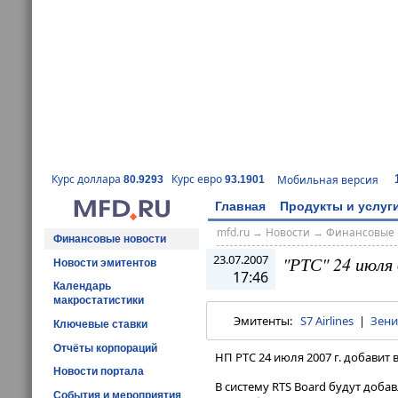
Курс доллара
Курс евро
Мобильная версия
80.9293
93.1901
Главная
Продукты и услуг
mfd.ru
→
Новости
→
Финансовые 
Финансовые новости
23.07.2007
"РТС" 24 июля 
Новости эмитентов
17:46
Календарь
макростатистики
Эмитенты:
S7 Airlines
|
Зени
Ключевые ставки
Отчёты корпораций
НП РТС 24 июля 2007 г. добавит
Новости портала
В систему RTS Board будут доба
События и мероприятия