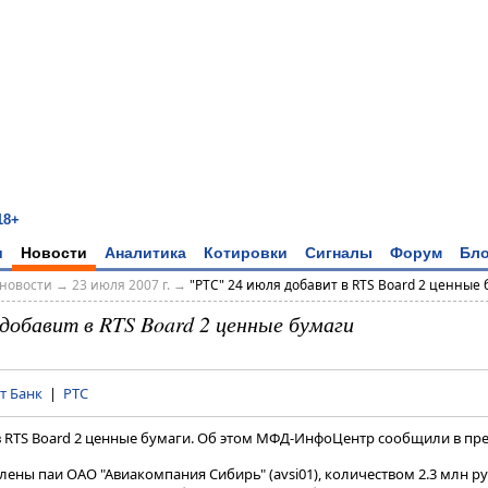
18+
и
Новости
Аналитика
Котировки
Сигналы
Форум
Бло
новости
→
23 июля 2007 г.
→
"РТС" 24 июля добавит в RTS Board 2 ценные 
добавит в RTS Board 2 ценные бумаги
т Банк
|
РТС
 в RTS Board 2 ценные бумаги. Об этом МФД-ИнфоЦентр сообщили в пр
влены паи ОАО "Авиакомпания Сибирь" (avsi01), количеством 2.3 млн р