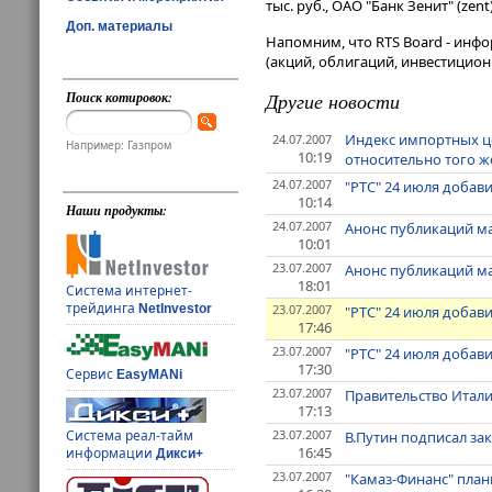
тыс. руб., ОАО "Банк Зенит" (zen
Доп. материалы
Напомним, что RTS Board - инф
(акций, облигаций, инвестицион
Поиск котировок:
Другие новости
Индекс импортных це
24.07.2007
Например: Газпром
10:19
относительно того ж
24.07.2007
"РТС" 24 июля добави
10:14
Наши продукты:
24.07.2007
Анонс публикаций ма
10:01
23.07.2007
Анонс публикаций ма
18:01
Система интернет-
трейдинга
23.07.2007
NetInvestor
"РТС" 24 июля добави
17:46
23.07.2007
"РТС" 24 июля добави
17:30
Сервис
EasyMANi
23.07.2007
Правительство Итали
17:13
23.07.2007
Система реал-тайм
В.Путин подписал за
16:45
информации
Дикси+
23.07.2007
"Камаз-Финанс" план