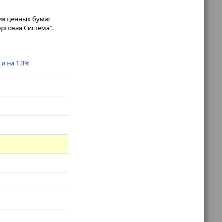
ия ценных бумаг
рговая Система".
и на 1.3%