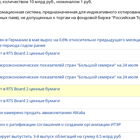
t), количеством 10 млрд руб., номиналом 1 руб.
ормационная система, предназначенная для индикативного котирован
ных паев), не допущенных к торгам на фондовой бирже "Российская То
н в Германии в мае вырос на 0.6% относительно предыдущего месяца 
е периода годом ранее
т в RTS Board 2 ценные бумаги
кроэкономических показателей стран "Большой семерки" на 24 июля
кроэкономических показателей стран "Большой семерки" на 24 июля
т в RTS Board 2 ценные бумаги
т в RTS Board 2 ценные бумаги
и намерено продать авиакомпанию Alitalia
кон о ратификации соглашения о создании организации ИТЭР
ирует выпустить 3-й выпуск облигаций на сумму 6.5 млрд руб