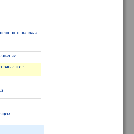
упционного скандала
ыражении
исправленное
ей
сяцем