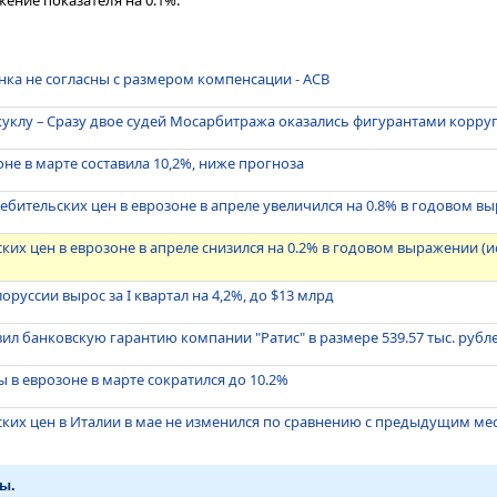
ение показателя на 0.1%.
нка не согласны с размером компенсации - АСВ
куклу – Сразу двое судей Мосарбитража оказались фигурантами корр
оне в марте составила 10,2%, ниже прогноза
ебительских цен в еврозоне в апреле увеличился на 0.8% в годовом в
ких цен в еврозоне в апреле снизился на 0.2% в годовом выражении (
руссии вырос за I квартал на 4,2%, до $13 млрд
вил банковскую гарантию компании "Ратис" в размере 539.57 тыс. рубл
 в еврозоне в марте сократился до 10.2%
ких цен в Италии в мае не изменился по сравнению с предыдущим ме
ы.