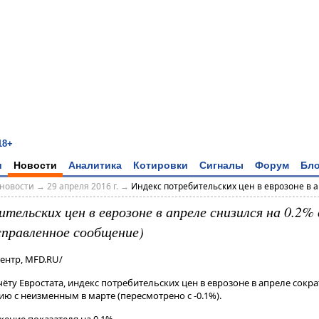
18+
и
Новости
Аналитика
Котировки
Сигналы
Форум
Бло
новости
→
29 апреля 2016 г.
→
Индекс потребительских цен в еврозоне в ап
тельских цен в еврозоне в апреле снизился на 0.2% 
правленное сообщение)
ентр, MFD.RU/
ту Евростата, индекс потребительских цен в еврозоне в апреле сократ
ю с неизменным в марте (пересмотрено с -0.1%).