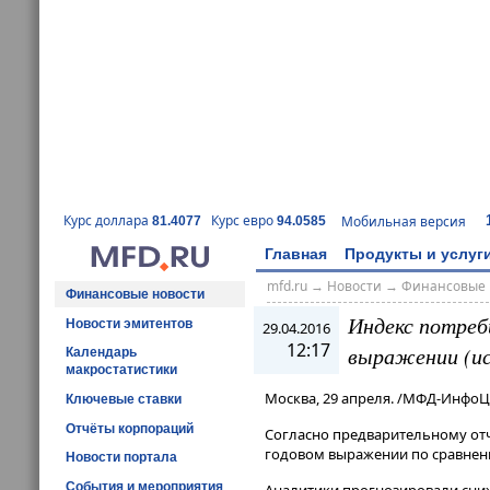
Курс доллара
Курс евро
Мобильная версия
81.4077
94.0585
Главная
Продукты и услуг
mfd.ru
→
Новости
→
Финансовые 
Финансовые новости
Индекс потреби
Новости эмитентов
29.04.2016
12:17
выражении (ис
Календарь
макростатистики
Москва, 29 апреля. /МФД-ИнфоЦ
Ключевые ставки
Отчёты корпораций
Согласно предварительному отчё
годовом выражении по сравнени
Новости портала
События и мероприятия