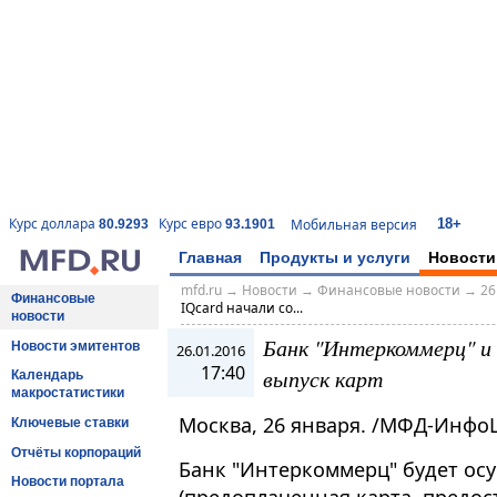
18+
Курс доллара
Курс евро
Мобильная версия
80.9293
93.1901
Главная
Продукты и услуги
Новости
mfd.ru
→
Новости
→
Финансовые новости
→
26
Финансовые
IQсard начали со...
новости
Банк "Интеркоммерц" и
Новости эмитентов
26.01.2016
17:40
выпуск карт
Календарь
макростатистики
Москва, 26 января. /МФД-Инфо
Ключевые ставки
Отчёты корпораций
Банк "Интеркоммерц" будет осу
Новости портала