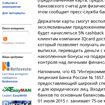
(предоплаченная карта, предос
События и
банковского счета) для физиче
мероприятия
этом сообщает пресс-служба ба
Доп. материалы
Держатели карты смогут воспо
эксклюзивными предложениями 
Поиск котировок:
будет начисляться 5% cashback
клиентам компании IQсard дос
Например: Газпром
который позволяет получать и
выписки, переводить деньги с 
накопленные бонусы на подарк
Наши продукты:
контроля над личными финанс
Напомним, что КБ "Интеркоммер
Система интернет-
лицензия Банка России № 1657
трейдинга
NetInvestor
предоставляющий широкий спек
и для юридических лиц. Входит
банков по основным балансовы
Сервис
EasyMANi
01 июля 2015 г. занимает 75-о