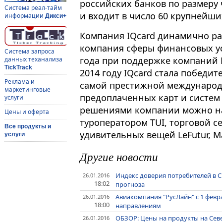
российских банков по размеру 
Система реал-тайм
и входит в число 60 крупнейши
информации
Дикси+
Компания IQсard динамично р
компания сферы финансовых усл
Система запроса
года при поддержке компаний Di
данных теханализа
TickTrack
2014 году IQcard стала победит
Реклама и
самой престижной международ
маркетинговые
предоплаченных карт и систем
услуги
решениями компании можно на
Цены и оферта
туроператором TUI, торговой с
Все продукты и
удивительных вещей LeFutur, 
услуги
Другие новости
Индекс доверия потребителей в С
26.01.2016
18:02
прогноза
Авиакомпания "РусЛайн" с 1 февр
26.01.2016
18:00
направлениям
ОБЗОР: Цены на продукты на Сев
26.01.2016