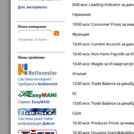
8:00 мск: Leading Indicator за дек
Доп. материалы
Германия
10:00 мск: Consumer Prices за янв
Поиск котировок:
Франция
Например: Газпром
10:45 мск: Current Account за де
10:45 мск: Non-Farm Payrolls за V
Наши продукты:
10:45 мск: Wages за VI квартал/pr
Италия
Система интернет-
12:00 мск: Trade Balance за декаб
трейдинга
NetInvestor
ЕС
Сервис
EasyMANi
13:00 мск: Trade Balance за декаб
США
Система реал-тайм
16:30 мск: Producer Prices за янв
информации
Дикси+
16:30 мск: Housing Starts&Buildin