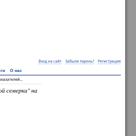
Вход на сайт
Забыли пароль?
Регистрация
ги
О нас
казателей...
й семерки" на