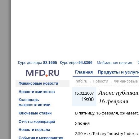
Курс доллара
Курс евро
Мобильная версия
82.1665
94.8366
Главная
Продукты и услуг
mfd.ru
→
Новости
→
Финансовые 
Финансовые новости
Анонс публика
Новости эмитентов
15.02.2007
19:00
16 февраля
Календарь
макростатистики
В пятницу, 16 февраля, ожидае
Ключевые ставки
Отчёты корпораций
Япония
Новости портала
2:50 мск: Tertiary Industry Index 
События и мероприятия