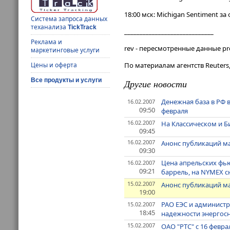
18:00 мск: Michigan Sentiment за
Система запроса данных
теханализа
TickTrack
_____________________________
Реклама и
rev - пересмотренные данные pr
маркетинговые услуги
По материалам агентств Reuters
Цены и оферта
Все продукты и услуги
Другие новости
Денежная база в РФ в
16.02.2007
09:50
февраля
16.02.2007
На Классическом и Б
09:45
16.02.2007
Анонс публикаций ма
09:30
Цена апрельских фьюч
16.02.2007
09:21
баррель, на NYMEX сн
15.02.2007
Анонс публикаций ма
19:00
РАО ЕЭС и администр
15.02.2007
18:45
надежности энергос
15.02.2007
ОАО "РТС" с 16 февр