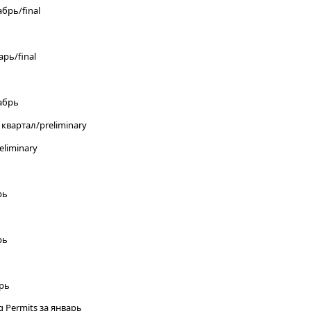
абрь/final
арь/final
кабрь
I квартал/preliminary
eliminary
рь
рь
арь
g Permits за январь