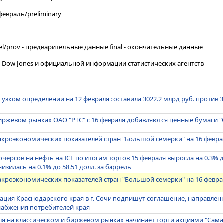
 февраль/preliminary
el/prov - предварительные данные final - окончательные данные
, Dow Jones и официальной информации статистических агентств
 узком определении на 12 февраля составила 3022.2 млрд руб. против 3
иржевом рынках ОАО "РТС" с 16 февраля добавляются ценные бумаги 
кроэкономических показателей стран "Большой семерки" на 16 февра
ерсов на нефть на IСE по итогам торгов 15 февраля выросла на 0.3% до
изилась на 0.1% до 58.51 долл. за баррель
кроэкономических показателей стран "Большой семерки" на 16 февра
ация Краснодарского края в г. Сочи подпишут соглашение, направле
набжения потребителей края
аля на классическом и биржевом рынках начинает торги акциями "Сам