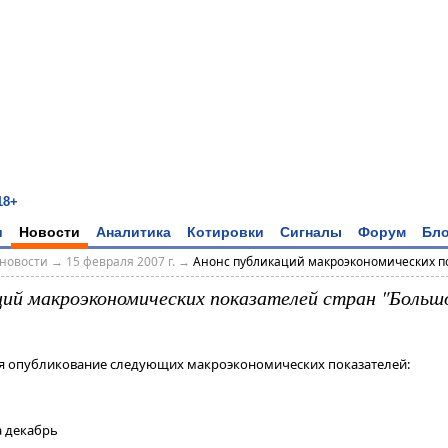
18+
и
Новости
Аналитика
Котировки
Сигналы
Форум
Бло
новости
→
15 февраля 2007 г.
→
Анонс публикаций макроэкономических по
ций макроэкономических показателей стран "Большо
тся опубликование следующих макроэкономических показателей:
за декабрь