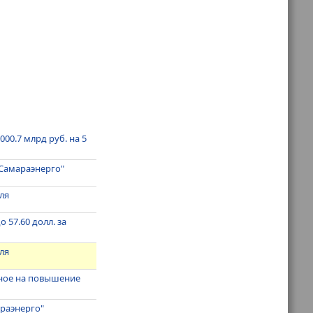
000.7 млрд руб. на 5
"Самараэнерго"
ля
 57.60 долл. за
ля
нное на повышение
араэнерго"