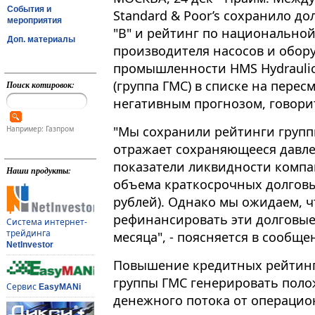
События и
Standard & Poor’s сохранило д
мероприятия
"В" и рейтинг по национальной
Доп. материалы
производителя насосов и обор
промышленности HMS Hydraulic 
(группа ГМС) в списке на перес
Поиск котировок:
негативным прогнозом, говорит
"Мы сохранили рейтинги группы
Например: Газпром
отражает сохраняющееся давле
показатели ликвидности компа
Наши продукты:
объема краткосрочных долговы
рублей). Однако мы ожидаем, 
рефинансировать эти долговые
Система интернет-
трейдинга
месяца", - поясняется в сообще
NetInvestor
Повышение кредитных рейтинго
группы ГМС генерировать поло
Сервис
EasyMANi
денежного потока от операцио