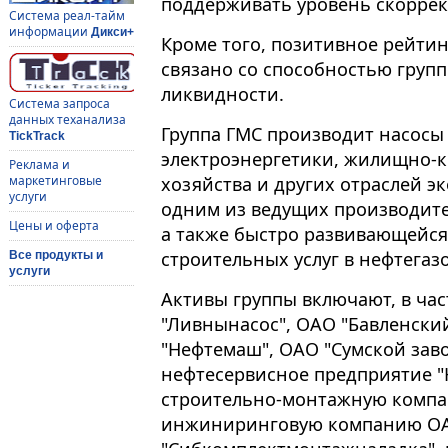
поддерживать уровень скоррек
Система реал-тайм
информации
Дикси+
Кроме того, позитивное рейти
связано со способностью груп
ликвидности.
Система запроса
данных теханализа
Группа ГМС производит насосы 
TickTrack
электроэнергетики, жилищно-к
Реклама и
хозяйства и других отраслей э
маркетинговые
услуги
одним из ведущих производите
Цены и оферта
а также быстро развивающейся
строительных услуг в нефтегаз
Все продукты и
услуги
Активы группы включают, в ча
"Ливнынасос", ОАО "Бавленский
"Нефтемаш", ОАО "Сумской зав
нефтесервисное предприятие "
строительно-монтажную компан
инжиниринговую компанию ОА