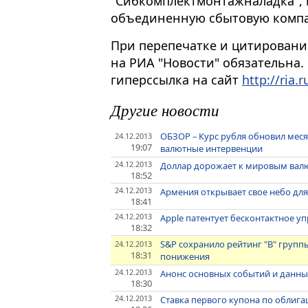
"Сибкомплектмонтажналадка", 
объединенную сбытовую компа
При перепечатке и цитировани
на РИА "Новости" обязательна.
гиперссылка на сайт
http://ria.r
Другие новости
ОБЗОР – Курс рубля обновил мес
24.12.2013
19:07
валютные интервенции
24.12.2013
Доллар дорожает к мировым валю
18:52
24.12.2013
Армения открывает свое небо дл
18:41
24.12.2013
Apple патентует бесконтактное у
18:32
S&P сохранило рейтинг "В" групп
24.12.2013
18:31
понижения
24.12.2013
Анонс основных событий и данных
18:30
24.12.2013
Ставка первого купона по облигац