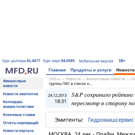
18+
Курс доллара
Курс евро
Мобильная версия
81.4077
94.0585
Главная
Продукты и услуги
Новости
mfd.ru
→
Новости
→
Финансовые новости
→
24
Финансовые
группы ГМС в списке н...
новости
S&P сохранило рейтинг 
Новости эмитентов
24.12.2013
18:31
пересмотр в сторону п
Календарь
макростатистики
Ключевые ставки
Эмитенты:
Гидромашсервис
Отчёты корпораций
Новости портала
МОСКВА, 24 дек - Прайм. Межд