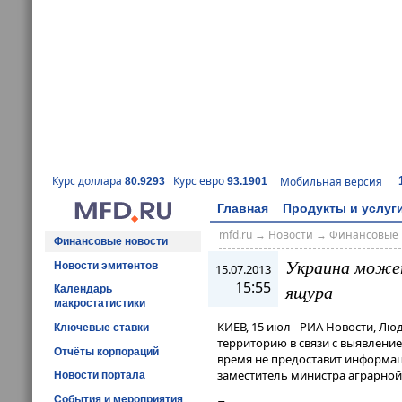
Курс доллара
Курс евро
Мобильная версия
80.9293
93.1901
Главная
Продукты и услуг
mfd.ru
→
Новости
→
Финансовые 
Финансовые новости
Украина может
Новости эмитентов
15.07.2013
15:55
ящура
Календарь
макростатистики
КИЕВ, 15 июл - РИА Новости, Лю
Ключевые ставки
территорию в связи с выявлени
Отчёты корпораций
время не предоставит информац
заместитель министра аграрно
Новости портала
События и мероприятия