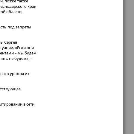
й, позже также
раснодарского края
кой области,
асть под запреты
бы Сергея
туации. «Если они
ментами – мы будем
лять не будем», -
ового урожая из
етствующее
итировании в сети