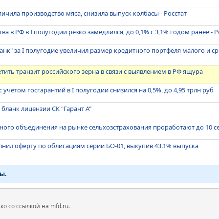
личила производство мяса, снизила выпуск колбасы - Росстат
а в РФ в I полугодии резко замедлился, до 0,1% с 3,1% годом ранее - Р
анк" за I полугодие увеличил размер кредитного портфеля малого и ср
тить транзит российского зерна в связи с выявлением в РФ ящура
 учетом госгарантий в I полугодии снизился на 0,5%, до 4,95 трлн руб
ланк лицензии СК "Гарант А"
ного объединения на рынке сельхозстрахования проработают до 10 с
нил оферту по облигациям серии БО-01, выкупив 43.1% выпуска
ы.
 со ссылкой на mfd.ru.