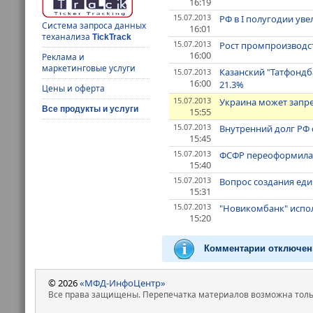
16:19
15.07.2013
РФ в I полугодии уве
Система запроса данных
16:01
теханализа
TickTrack
15.07.2013
Рост промпроизводств
16:00
Реклама и
маркетинговые услуги
Казанский "Татфондб
15.07.2013
16:00
21.3%
Цены и оферта
15.07.2013
Украина может запре
Все продукты и услуги
15:55
15.07.2013
Внутренний долг РФ с
15:45
15.07.2013
ФСФР переоформила б
15:40
15.07.2013
Вопрос создания еди
15:31
15.07.2013
"Новикомбанк" испол
15:20
Комментарии отключен
© 2026
«МФД-ИнфоЦентр»
Все права защищены. Перепечатка материалов возможна только