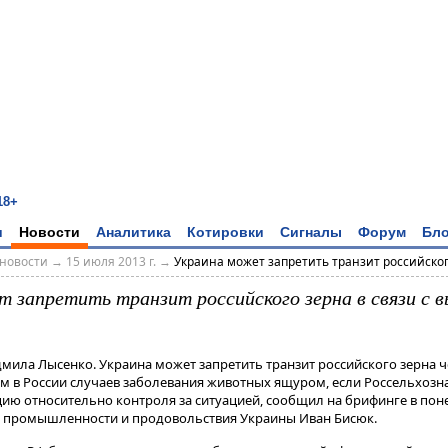
18+
и
Новости
Аналитика
Котировки
Сигналы
Форум
Бло
новости
→
15 июля 2013 г.
→
Украина может запретить транзит российского
 запретить транзит российского зерна в связи с 
дмила Лысенко. Украина может запретить транзит российского зерна 
ем в России случаев заболевания животных ящуром, если Россельхоз
ию относительно контроля за ситуацией, сообщил на брифинге в по
й промышленности и продовольствия Украины Иван Бисюк.