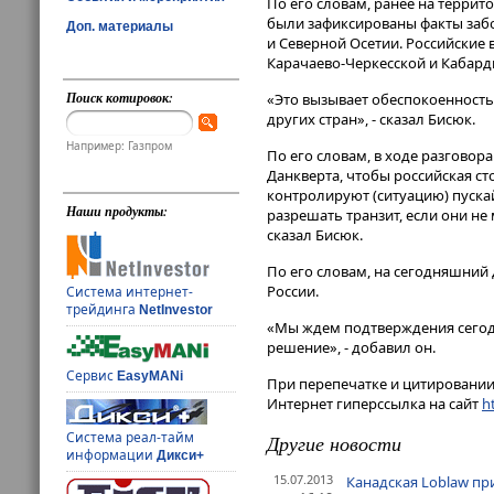
По его словам, ранее на терри
были зафиксированы факты забо
Доп. материалы
и Северной Осетии. Российские 
Карачаево-Черкесской и Кабард
Поиск котировок:
«Это вызывает обеспокоенность,
других стран», - сказал Бисюк.
Например: Газпром
По его словам, в ходе разговор
Данкверта, чтобы российская с
контролируют (ситуацию) пуск
Наши продукты:
разрешать транзит, если они не 
сказал Бисюк.
По его словам, на сегодняшний 
России.
Система интернет-
трейдинга
NetInvestor
«Мы ждем подтверждения сегодн
решение», - добавил он.
Сервис
EasyMANi
При перепечатке и цитировании 
Интернет гиперссылка на сайт
ht
Система реал-тайм
Другие новости
информации
Дикси+
15.07.2013
Канадская Loblaw при