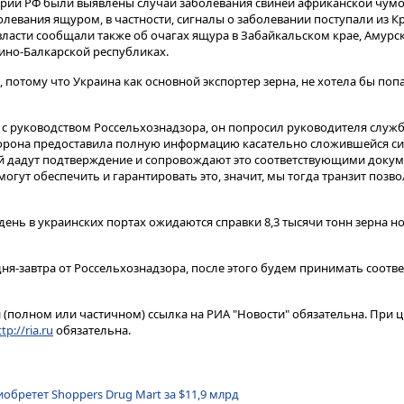
тории РФ были выявлены случаи заболевания свиней африканской чумо
левания ящуром, в частности, сигналы о заболевании поступали из К
власти сообщали также об очагах ящура в Забайкальском крае, Амурс
ино-Балкарской республиках.
 потому что Украина как основной экспортер зерна, не хотела бы поп
а с руководством Россельхознадзора, он попросил руководителя служ
торона предоставила полную информацию касательно сложившейся си
ай дадут подтверждение и сопровождают это соответствующими доку
могут обеспечить и гарантировать это, значит, мы тогда транзит позво
день в украинских портах ожидаются справки 8,3 тысячи тонн зерна н
я-завтра от Россельхознадзора, после этого будем принимать соотв
(полном или частичном) ссылка на РИА "Новости" обязательна. При ц
tp://ria.ru
обязательна.
обретет Shoppers Drug Mart за $11,9 млрд