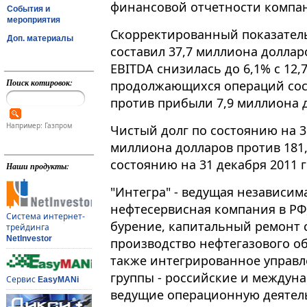
финансовой отчетности компа
События и
мероприятия
Скорректированный показатель
Доп. материалы
составил 37,7 миллиона доллар
EBITDA снизилась до 6,1% с 12,7
Поиск котировок:
продолжающихся операций сост
против прибыли 7,9 миллиона д
Например: Газпром
Чистый долг по состоянию на 31
миллиона долларов против 181
состоянию на 31 декабря 2011 г
Наши продукты:
"Интегра" - ведущая независи
нефтесервисная компания в РФ,
Система интернет-
бурение, капитальный ремонт 
трейдинга
NetInvestor
производство нефтегазового об
также интегрированное управл
группы - российские и междун
Сервис
EasyMANi
ведущие операционную деятель