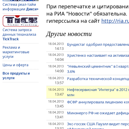
Система реал-тайм
При перепечатке и цитировани
информации
Дикси+
на РИА "Новости" обязательна.
гиперссылка на сайт
http://ria.r
Система запроса
Другие новости
данных теханализа
TickTrack
18.04.2013
Бундестаг одобрил предоставле
Реклама и
14:13
маркетинговые
18.04.2013
Христенко настаивает на активиз
услуги
14:04
Цены и оферта
"Невьянский цементник" в I квар
18.04.2013
14:00
3.6%
Все продукты и
18.04.2013
Разработка технической концепц
услуги
13:57
Нефтесервисная "Интегра" в 2012 
18.04.2013
13:47
млн
18.04.2013
ФСФР аннулировала лицензию ко
13:45
18.04.2013
Минэнерго РФ не ожидает дефиц
13:41
Экс-госсек США Пауэлл видит пе
18.04.2013
13:32