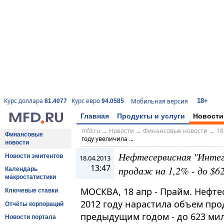
18+
Курс доллара
Курс евро
Мобильная версия
81.4077
94.0585
Главная
Продукты и услуги
Новости
mfd.ru
→
Новости
→
Финансовые новости
→
18
Финансовые
году увеличила ...
новости
Нефтесервисная "Интегр
Новости эмитентов
18.04.2013
13:47
продаж на 1,2% - до $6
Календарь
макростатистики
МОСКВА, 18 апр - Прайм. Нефте
Ключевые ставки
2012 году нарастила объем про
Отчёты корпораций
предыдущим годом - до 623 мил
Новости портала