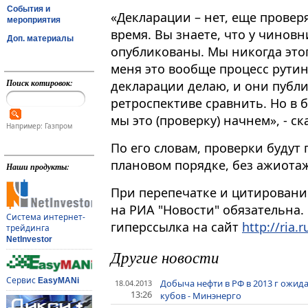
События и
«Декларации – нет, еще провер
мероприятия
время. Вы знаете, что у чинов
Доп. материалы
опубликованы. Мы никогда этого
меня это вообще процесс рутин
Поиск котировок:
декларации делаю, и они публик
ретроспективе сравнить. Но в 
мы это (проверку) начнем», - ск
Например: Газпром
По его словам, проверки будут
плановом порядке, без ажиотаж
Наши продукты:
При перепечатке и цитировани
на РИА "Новости" обязательна.
Система интернет-
гиперссылка на сайт
http://ria.r
трейдинга
NetInvestor
Другие новости
Сервис
EasyMANi
Добыча нефти в РФ в 2013 г ожидае
18.04.2013
13:26
кубов - Минэнерго