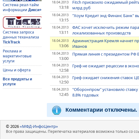
Fitch присвоило ожидаемый рейти
18.04.2013
Система реал-тайм
13:18
млрд руб
информации
Дикси+
18.04.2013
"Хоум Кредит энд Финанс Банк" в
13:15
ФАС хочет исключить режим пар
18.04.2013
13:11
Система запроса
локализованных производств
данных теханализа
Администрация Кремля начнет про
18.04.2013
TickTrack
13:06
Иванов
Реклама и
18.04.2013
Прямая линия с президентом РФ 
маркетинговые
13:00
услуги
18.04.2013
Греф не ожидает рецессии в экон
12:58
Цены и оферта
18.04.2013
Греф ожидает снижения ставок ЦБ
Все продукты и
12:50
услуги
"Оборонпром" установило ставку 
18.04.2013
12:45
8.8% годовых
Комментарии отключены.
© 2026
«МФД-ИнфоЦентр»
Все права защищены. Перепечатка материалов возможна только со ссы