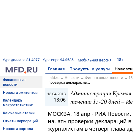
18+
Курс доллара
Курс евро
Мобильная версия
81.4077
94.0585
Главная
Продукты и услуги
Новости
mfd.ru
→
Новости
→
Финансовые новости
→
18
Финансовые
проверки деклараций...
новости
Администрация Кремля 
Новости эмитентов
18.04.2013
13:06
течение 15-20 дней – И
Календарь
макростатистики
МОСКВА, 18 апр - РИА Новости
Ключевые ставки
начать проверки деклараций в 
Отчёты корпораций
журналистам в четверг глава а
Новости портала