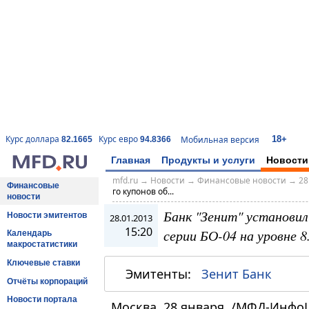
18+
Курс доллара
Курс евро
Мобильная версия
82.1665
94.8366
Главная
Продукты и услуги
Новости
mfd.ru
→
Новости
→
Финансовые новости
→
28
Финансовые
го купонов об...
новости
Банк "Зенит" установил
Новости эмитентов
28.01.2013
15:20
серии БО-04 на уровне 
Календарь
макростатистики
Ключевые ставки
Эмитенты:
Зенит Банк
Отчёты корпораций
Новости портала
Москва, 28 января. /МФД-Инфо