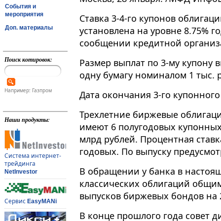
События и
мероприятия
Ставка 3-4-го купонов облигац
Доп. материалы
установлена на уровне 8.75% го
сообщении кредитной организ
Поиск котировок:
Размер выплат по 3-му купону в
одну бумагу номиналом 1 тыс. ру
Например: Газпром
Дата окончания 3-го купонного 
Трехлетние биржевые облигаци
Наши продукты:
имеют 6 полугодовых купонных
млрд рублей. Процентная ставка
годовых. По выпуску предусмот
Система интернет-
трейдинга
В обращении у банка в настоящ
NetInvestor
классических облигаций общим
выпусков биржевых бондов на 
Сервис
EasyMANi
В конце прошлого года совет д