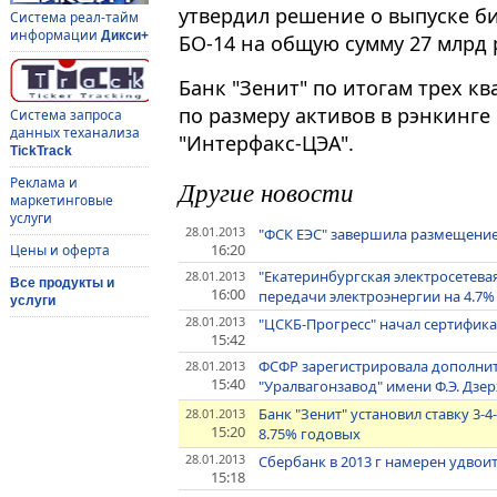
утвердил решение о выпуске б
Система реал-тайм
информации
Дикси+
БО-14 на общую сумму 27 млрд р
Банк "Зенит" по итогам трех кв
по размеру активов в рэнкинге
Система запроса
данных теханализа
"Интерфакс-ЦЭА".
TickTrack
Реклама и
Другие новости
маркетинговые
услуги
28.01.2013
"ФСК ЕЭС" завершила размещение
16:20
Цены и оферта
"Екатеринбургская электросетева
28.01.2013
Все продукты и
16:00
передачи электроэнергии на 4.7%
услуги
28.01.2013
"ЦСКБ-Прогресс" начал сертифик
15:42
ФСФР зарегистрировала дополни
28.01.2013
15:40
"Уралвагонзавод" имени Ф.Э. Дзе
Банк "Зенит" установил ставку 3-
28.01.2013
15:20
8.75% годовых
28.01.2013
Сбербанк в 2013 г намерен удвоит
15:18