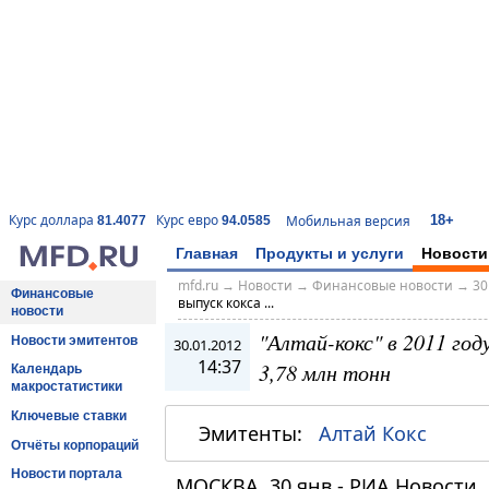
18+
Курс доллара
Курс евро
Мобильная версия
81.4077
94.0585
Главная
Продукты и услуги
Новости
mfd.ru
→
Новости
→
Финансовые новости
→
30
Финансовые
выпуск кокса ...
новости
"Алтай-кокс" в 2011 год
Новости эмитентов
30.01.2012
14:37
3,78 млн тонн
Календарь
макростатистики
Ключевые ставки
Эмитенты:
Алтай Кокс
Отчёты корпораций
Новости портала
МОСКВА, 30 янв - РИА Новости.