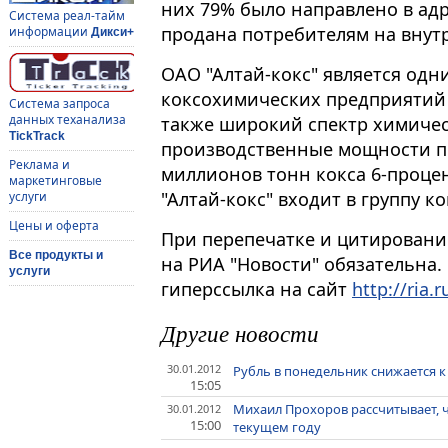
них 79% было направлено в адр
Система реал-тайм
продана потребителям на внут
информации
Дикси+
ОАО "Алтай-кокс" является од
коксохимических предприятий 
Система запроса
данных теханализа
также широкий спектр химиче
TickTrack
производственные мощности п
Реклама и
миллионов тонн кокса 6-процен
маркетинговые
"Алтай-кокс" входит в группу 
услуги
Цены и оферта
При перепечатке и цитировани
Все продукты и
на РИА "Новости" обязательна.
услуги
гиперссылка на сайт
http://ria.r
Другие новости
30.01.2012
Рубль в понедельник снижается к
15:05
Михаил Прохоров рассчитывает, ч
30.01.2012
15:00
текущем году