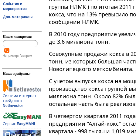
События и
группы НЛМК ) по итогам 2011 
мероприятия
кокса, что на 13% превысило по
Доп. материалы
сообщении НЛМК.
В 2010 году предприятие увелич
Поиск котировок:
до 3,6 миллиона тонн.
Совокупные продажи кокса в 20
Например: Газпром
тонн, из которых большая част
Новолипецкого меткомбината.
Наши продукты:
С учетом выпуска кокса на мо
производство кокса группой выр
миллиона тонн. Около 82% был
Система интернет-
трейдинга
остальная часть была реализо
NetInvestor
В четвертом квартале 2011 год
предприятии "Алтай-кокс" ост
Сервис
EasyMANi
квартала - 998 тысяч и 1,019 м