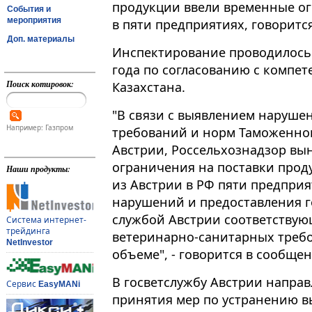
продукции ввели временные ог
События и
мероприятия
в пяти предприятиях, говоритс
Доп. материалы
Инспектирование проводилось в
года по согласованию с компе
Поиск котировок:
Казахстана.
"В связи с выявлением наруше
Например: Газпром
требований и норм Таможенног
Австрии, Россельхознадзор вы
ограничения на поставки про
Наши продукты:
из Австрии в РФ пяти предприя
нарушений и предоставления 
службой Австрии соответству
Система интернет-
трейдинга
ветеринарно-санитарных требо
NetInvestor
объеме", - говорится в сообще
В госветслужбу Австрии напра
Сервис
EasyMANi
принятия мер по устранению 