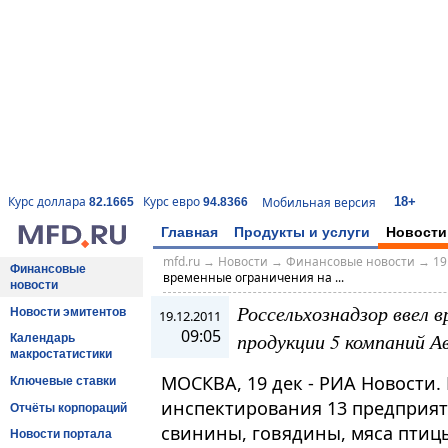
18+
Курс доллара
Курс евро
Мобильная версия
82.1665
94.8366
Главная
Продукты и услуги
Новости
mfd.ru
→
Новости
→
Финансовые новости
→
19
Финансовые
временные ограничения на ...
новости
Россельхознадзор ввел 
Новости эмитентов
19.12.2011
09:05
продукции 5 компаний А
Календарь
макростатистики
МОСКВА, 19 дек - РИА Новости.
Ключевые ставки
инспектирования 13 предприят
Отчёты корпораций
свинины, говядины, мяса птиц
Новости портала