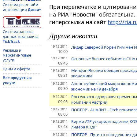
Система реал-тайм
При перепечатке и цитировани
информации
Дикси+
на РИА "Новости" обязательна.
гиперссылка на сайт
http://ria.r
Система запроса
Другие новости
данных теханализа
TickTrack
19.12.2011
Лидер Северной Кореи Ким Чен Ир
Реклама и
10:00
маркетинговые
19.12.2011
Основные бизнес-события в США 
услуги
09:45
Цены и оферта
Минфин Японии обещал проследить
19.12.2011
09:31
экономике
Все продукты и
Анонс публикаций макроэкономи
услуги
19.12.2011
09:30
экономик на 19 декабря
Россельхознадзор ввел временны
19.12.2011
09:05
компаний Австрии
19.12.2011
ПОВТОР - АНАЛИЗ - Fitch понизи
08:05
Биржи АТР ускорили падение, KOS
19.12.2011
07:43
лидера КНДР
ПОВТОР - Путин в понедельник да
19.12.2011