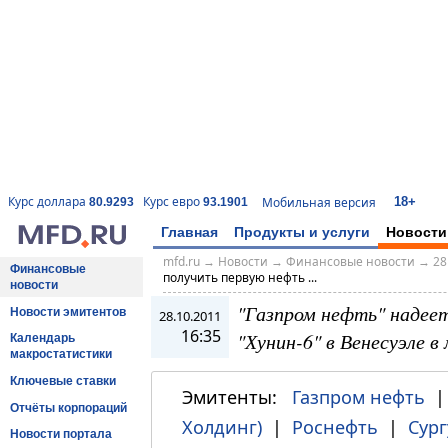
18+
Курс доллара
Курс евро
Мобильная версия
80.9293
93.1901
Главная
Продукты и услуги
Новости
mfd.ru
→
Новости
→
Финансовые новости
→
28
Финансовые
получить первую нефть ...
новости
"Газпром нефть" надеет
Новости эмитентов
28.10.2011
16:35
"Хунин-6" в Венесуэле в 
Календарь
макростатистики
Ключевые ставки
Эмитенты:
Газпром нефть
Отчёты корпораций
Холдинг)
|
Роснефть
|
Сург
Новости портала