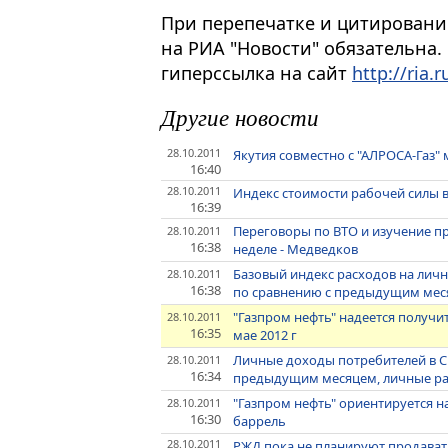
При перепечатке и цитировани
на РИА "Новости" обязательна.
гиперссылка на сайт
http://ria.r
Другие новости
28.10.2011
Якутия совместно с "АЛРОСА-Газ" 
16:40
28.10.2011
Индекс стоимости рабочей силы в 
16:39
Переговоры по ВТО и изучение п
28.10.2011
16:38
неделе - Медведков
Базовый индекс расходов на личн
28.10.2011
16:38
по сравнению с предыдущим ме
"Газпром нефть" надеется получит
28.10.2011
16:35
мае 2012 г
Личные доходы потребителей в СШ
28.10.2011
16:34
предыдущим месяцем, личные ра
"Газпром нефть" ориентируется на 
28.10.2011
16:30
баррель
28.10.2011
РЖД пока не планируют продавать