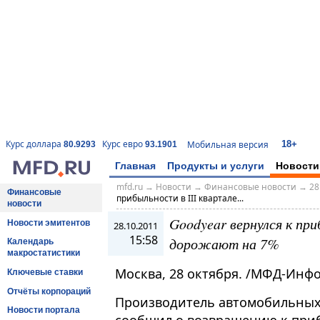
18+
Курс доллара
Курс евро
Мобильная версия
80.9293
93.1901
Главная
Продукты и услуги
Новости
mfd.ru
→
Новости
→
Финансовые новости
→
28
Финансовые
прибыльности в III квартале...
новости
Goodyear вернулся к при
Новости эмитентов
28.10.2011
15:58
дорожают на 7%
Календарь
макростатистики
Москва, 28 октября. /МФД-Инф
Ключевые ставки
Отчёты корпораций
Производитель автомобильных ш
Новости портала