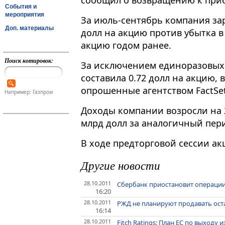
сообщил о возвращению к прибы
События и
мероприятия
За июль-сентябрь компания зар
Доп. материалы
долл на акцию против убытка в 
акцию годом ранее.
Поиск котировок:
За исключением единоразовых 
составила 0.72 долл на акцию, 
опрошенные агентством FactSet
Например: Газпром
Доходы компании возросли на 2
млрд долл за аналогичный пер
В ходе предторговой сессии ак
Другие новости
28.10.2011
Сбербанк приостановит операции 
16:20
28.10.2011
РЖД не планируют продавать ост
16:14
28.10.2011
Fitch Ratings: План ЕС по выходу 