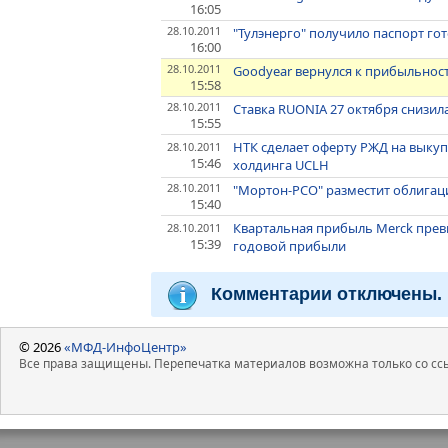
16:05
28.10.2011
"Тулэнерго" получило паспорт го
16:00
28.10.2011
Goodyear вернулся к прибыльности
15:58
28.10.2011
Ставка RUONIA 27 октября снизилас
15:55
НТК сделает оферту РЖД на выкуп
28.10.2011
15:46
холдинга UCLH
28.10.2011
"Мортон-РСО" разместит облигац
15:40
Квартальная прибыль Merck прев
28.10.2011
15:39
годовой прибыли
Комментарии отключены.
© 2026
«МФД-ИнфоЦентр»
Все права защищены. Перепечатка материалов возможна только со ссы