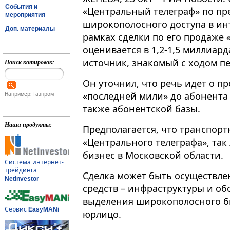
События и
«Центральный телеграф» по пр
мероприятия
широкополосного доступа в инт
Доп. материалы
рамках сделки по его продаже
оценивается в 1,2-1,5 миллиар
источник, знакомый с ходом п
Поиск котировок:
Он уточнил, что речь идет о п
«последней мили» до абонента –
Например: Газпром
также абонентской базы.
Наши продукты:
Предполагается, что транспортн
«Центрального телеграфа», так
бизнес в Московской области.
Система интернет-
трейдинга
Сделка может быть осуществле
NetInvestor
средств – инфраструктуры и об
выделения широкополосного би
Сервис
EasyMANi
юрлицо.