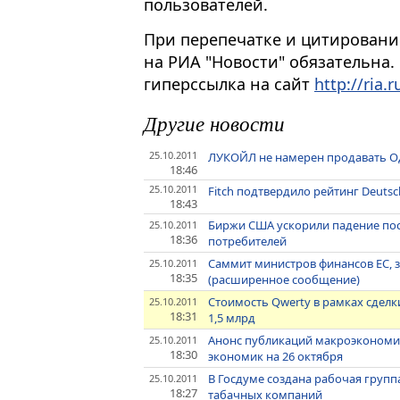
пользователей.
При перепечатке и цитировани
на РИА "Новости" обязательна.
гиперссылка на сайт
http://ria.r
Другие новости
25.10.2011
ЛУКОЙЛ не намерен продавать Од
18:46
25.10.2011
Fitch подтвердило рейтинг Deutsc
18:43
Биржи США ускорили падение пос
25.10.2011
18:36
потребителей
Саммит министров финансов ЕС, 
25.10.2011
18:35
(расширенное сообщение)
Стоимость Qwerty в рамках сделки
25.10.2011
18:31
1,5 млрд
Анонс публикаций макроэкономи
25.10.2011
18:30
экономик на 26 октября
В Госдуме создана рабочая групп
25.10.2011
18:27
табачных компаний