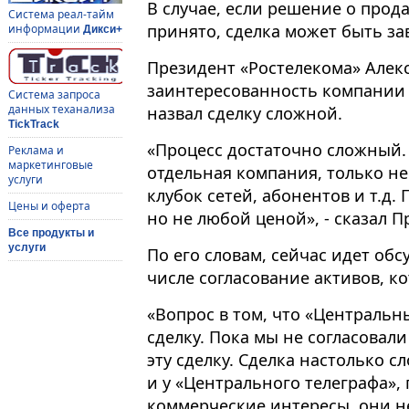
В случае, если решение о прод
Система реал-тайм
принято, сделка может быть за
информации
Дикси+
Президент «Ростелекома» Алек
заинтересованность компании 
Система запроса
данных теханализа
назвал сделку сложной.
TickTrack
«Процесс достаточно сложный. 
Реклама и
маркетинговые
отдельная компания, только нек
услуги
клубок сетей, абонентов и т.д.
Цены и оферта
но не любой ценой», - сказал П
Все продукты и
услуги
По его словам, сейчас идет обс
числе согласование активов, ко
«Вопрос в том, что «Центральн
сделку. Пока мы не согласовали
эту сделку. Сделка настолько с
и у «Центрального телеграфа», 
коммерческие интересы, они не