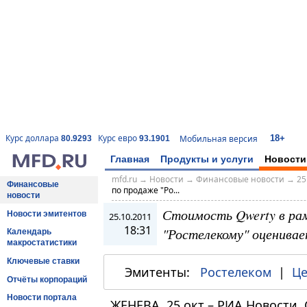
18+
Курс доллара
Курс евро
Мобильная версия
80.9293
93.1901
Главная
Продукты и услуги
Новости
mfd.ru
→
Новости
→
Финансовые новости
→
25
Финансовые
по продаже "Ро...
новости
Стоимость Qwerty в ра
Новости эмитентов
25.10.2011
18:31
"Ростелекому" оценивает
Календарь
макростатистики
Ключевые ставки
Эмитенты:
Ростелеком
|
Це
Отчёты корпораций
Новости портала
ЖЕНЕВА, 25 окт – РИА Новости.