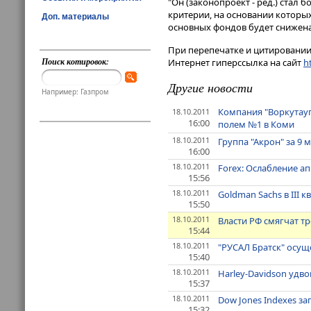
"Он (законопроект - ред.) стал 
критерии, на основании которы
Доп. материалы
основных фондов будет снижена 
При перепечатке и цитировании 
Поиск котировок:
Интернет гиперссылка на сайт
ht
Другие новости
Например: Газпром
Компания "Воркутауг
18.10.2011
16:00
полем №1 в Коми
18.10.2011
Группа "Акрон" за 9 
16:00
18.10.2011
Forex: Ослабление а
15:56
18.10.2011
Goldman Sachs в III
15:50
18.10.2011
Власти РФ смягчат 
15:44
18.10.2011
"РУСАЛ Братск" осущ
15:40
18.10.2011
Harley-Davidson удво
15:37
18.10.2011
Dow Jones Indexes за
15:32