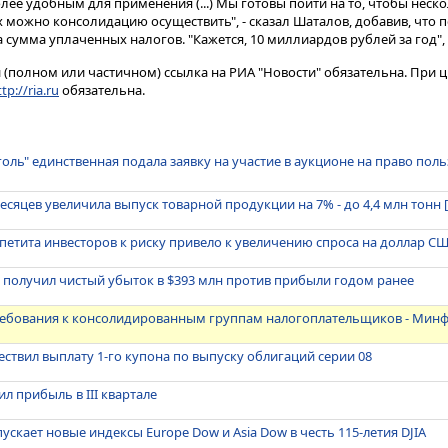
более удобным для применения (...) Мы готовы пойти на то, чтобы неск
х можно консолидацию осуществить", - сказал Шаталов, добавив, что
сумма уплаченных налогов. "Кажется, 10 миллиардов рублей за год", 
(полном или частичном) ссылка на РИА "Новости" обязательна. При ц
tp://ria.ru
обязательна.
оль" единственная подала заявку на участие в аукционе на право по
месяцев увеличила выпуск товарной продукции на 7% - до 4,4 млн тонн [
ппетита инвесторов к риску привело к увеличению спроса на доллар С
 кв получил чистый убыток в $393 млн против прибыли годом ранее
требования к консолидированным группам налогоплательщиков - Мин
ествил выплату 1-го купона по выпуску облигаций серии 08
ил прибыль в III квартале
пускает новые индексы Europe Dow и Asia Dow в честь 115-летия DJIA