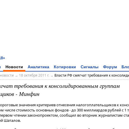
18+
и
Новости
Аналитика
Котировки
Сигналы
Форум
Бло
новости
→
18 октября 2011 г.
→
Власти РФ смягчат требования к консолид
гчат требования к консолидированным группам
щиков - Минфин
 Пороговые значения критериев отнесения налогоплательщиков к ко
ом числе стоимость основных фондов - до 300 миллиардов рублей с 1 
ервом чтении законопроектом, сообщил во вторник журналистам стат
ей Шаталов.