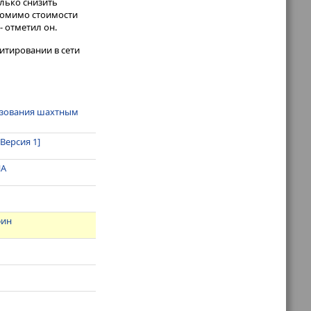
олько снизить
 помимо стоимости
- отметил он.
итировании в сети
льзования шахтным
Версия 1]
ША
фин