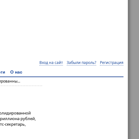
Вход на сайт
Забыли пароль?
Регистрация
ги
О нас
ированны...
нсолидированной
триллиона рублей,
с-секретарь,