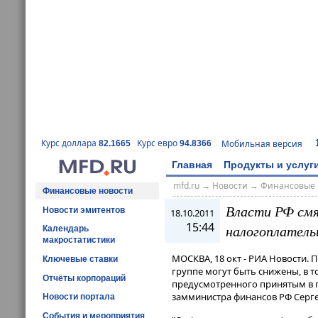
Курс доллара
Курс евро
Мобильная версия
82.1665
94.8366
Главная
Продукты и услуг
mfd.ru
→
Новости
→
Финансовые 
Финансовые новости
Власти РФ смя
Новости эмитентов
18.10.2011
15:44
налогоплатель
Календарь
макростатистики
МОСКВА, 18 окт - РИА Новости.
Ключевые ставки
группе могут быть снижены, в т
Отчёты корпораций
предусмотренного принятым в п
замминистра финансов РФ Серг
Новости портала
События и мероприятия