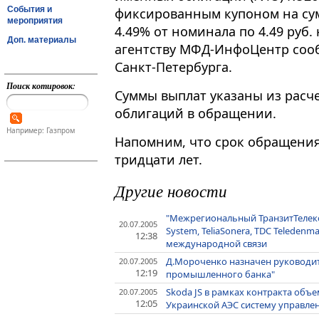
События и
фиксированным купоном на сумм
мероприятия
4.49% от номинала по 4.49 руб.
Доп. материалы
агентству МФД-ИнфоЦентр соо
Санкт-Петербурга.
Поиск котировок:
Суммы выплат указаны из расч
облигаций в обращении.
Например: Газпром
Напомним, что срок обращения
тридцати лет.
Другие новости
"Межрегиональный ТранзитТелеком
20.07.2005
System, TeliaSonera, TDC Telede
12:38
международной связи
Д.Мороченко назначен руководи
20.07.2005
12:19
промышленного банка"
Skoda JS в рамках контракта объ
20.07.2005
12:05
Украинской АЭС систему управле