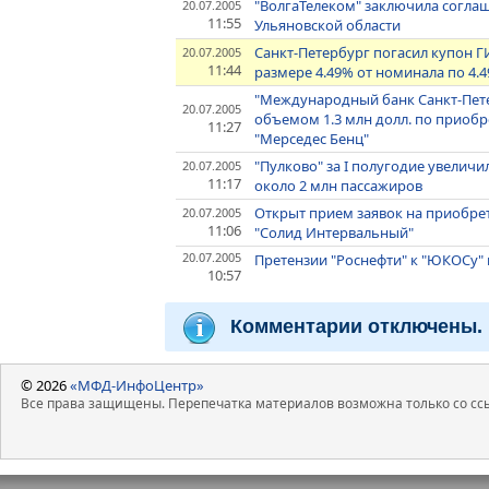
"ВолгаТелеком" заключила согла
20.07.2005
11:55
Ульяновской области
Санкт-Петербург погасил купон Г
20.07.2005
11:44
размере 4.49% от номинала по 4.
"Международный банк Санкт-Пет
20.07.2005
объемом 1.3 млн долл. по приоб
11:27
"Мерседес Бенц"
"Пулково" за I полугодие увелич
20.07.2005
11:17
около 2 млн пассажиров
Открыт прием заявок на приобре
20.07.2005
11:06
"Солид Интервальный"
20.07.2005
Претензии "Роснефти" к "ЮКОСу" 
10:57
Комментарии отключены.
© 2026
«МФД-ИнфоЦентр»
Все права защищены. Перепечатка материалов возможна только со ссы