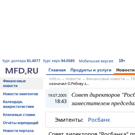
18+
Курс доллара
Курс евро
Мобильная версия
81.4077
94.0585
Главная
Продукты и услуги
Новости
mfd.ru
→
Новости
→
Финансовые новости
→
19
Финансовые
назначил О.Рябову з...
новости
Совет директоров "Росб
Новости эмитентов
19.07.2005
18:43
заместителем председа
Календарь
макростатистики
Ключевые ставки
Эмитенты:
Росбанк
Отчёты корпораций
Новости портала
Совет директоров "Росбанка" 