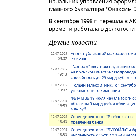
начальник управления оформле
главного бухгалтера "Онэксим Б
В сентябре 1998 г. перешла в А
времени работала в должности 
Другие новости
Анонс публикаций макроэкономич
20.07.2005
09:02
20 июля
"Газпром" ввел в эксплуатацию к
19.07.2005
на польском участке газопровода
19:13
способность до 29 млрд куб. м в 
"Голден Телеком, Инк." с 1 сентя
19.07.2005
19:07
управляющего компании
ФБ ММВБ 19 июля начала торги о
19.07.2005
объемом 3 млрд руб. и облигаци
18:53
млн руб
Совет директоров "Росбанка" наз
19.07.2005
18:43
правления банка
Совет директоров "ЛУКОЙЛа" избр
19.07.2005
18:33
численность с 15-ти до 13-ти чело