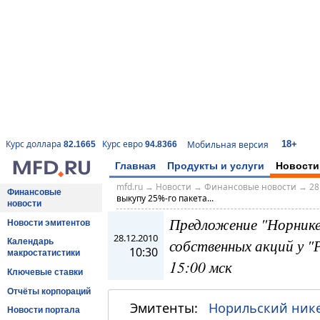
18+
Курс доллара
Курс евро
Мобильная версия
82.1665
94.8366
Главная
Продукты и услуги
Новости
mfd.ru
→
Новости
→
Финансовые новости
→
28
Финансовые
выкупу 25%-го пакета...
новости
Предложение "Норнике
Новости эмитентов
28.12.2010
собственных акций у "Р
Календарь
10:30
макростатистики
15:00 мск
Ключевые ставки
Отчёты корпораций
Эмитенты:
Норильский ник
Новости портала