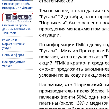
стратегической.
Система реал-тайм
информации
Дикси+
Тем не менее, на заседании ко
"Русала" 22 декабря, на котор
"Норникеля", было решено про
Система запроса
проведения менеджментом ал
данных теханализа
TickTrack
ситуации.
Реклама и
По информации ГМК, сделку п
маркетинговые
услуги
"Русала" - Михаил Прохоров и 
Цены и оферта
полагает, что в случае отказа "
акций, "ГМК в кратко- и средн
Все продукты и
услуги
сможет предложить алюминиев
условий по выходу из акционер
Напомним, что "Норильский ни
производитель никеля (более 1
палладия (почти 50%), один и
платины (около 13%) и меди (ок