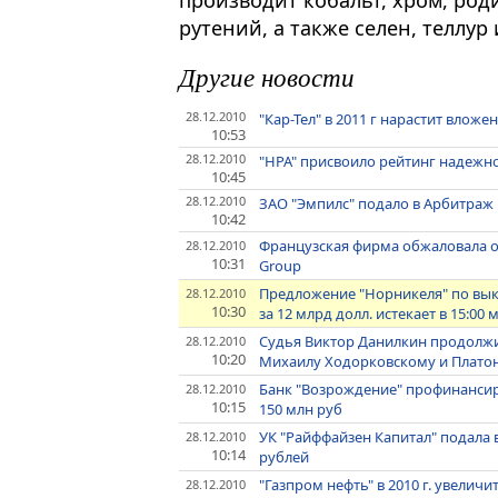
производит кобальт, хром, роди
рутений, а также селен, теллур 
Другие новости
28.12.2010
"Кар-Тел" в 2011 г нарастит вложе
10:53
28.12.2010
"НРА" присвоило рейтинг надежнос
10:45
28.12.2010
ЗАО "Эмпилс" подало в Арбитраж 
10:42
Французская фирма обжаловала от
28.12.2010
10:31
Group
Предложение "Норникеля" по выку
28.12.2010
10:30
за 12 млрд долл. истекает в 15:00 
Судья Виктор Данилкин продолжи
28.12.2010
10:20
Михаилу Ходорковскому и Плато
Банк "Возрождение" профинансир
28.12.2010
10:15
150 млн руб
УК "Райффайзен Капитал" подала в
28.12.2010
10:14
рублей
"Газпром нефть" в 2010 г. увеличи
28.12.2010