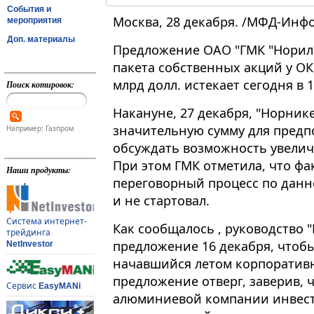
События и
Москва, 28 декабря. /МФД-Инф
мероприятия
Доп. материалы
Предложение ОАО "ГМК "Нориль
пакета собственных акций у ОК 
млрд долл. истекает сегодня в 1
Поиск котировок:
Накануне, 27 декабря, "Норник
значительную сумму для предп
Например: Газпром
обсуждать возможность увелич
При этом ГМК отметила, что ф
Наши продукты:
переговорный процесс по данн
и не стартовал.
Система интернет-
Как сообщалось , руководство "
трейдинга
предложение 16 декабря, чтоб
NetInvestor
начавшийся летом корпоративн
предложение отверг, заверив, 
Сервис
EasyMANi
алюминиевой компании инвести