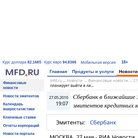
18+
Курс доллара
Курс евро
Мобильная версия
82.1665
94.8366
Главная
Продукты и услуги
Новости
mfd.ru
→
Новости
→
Финансовые новости
→
27
Финансовые
планирует выйти в ли...
новости
Сбербанк в ближайшие 
Новости эмитентов
27.05.2010
19:07
эмитентов кредитных к
Календарь
макростатистики
Ключевые ставки
Эмитенты:
Сбербанк
Отчёты корпораций
Новости портала
МОСКВА, 27 мая - РИА Новости.