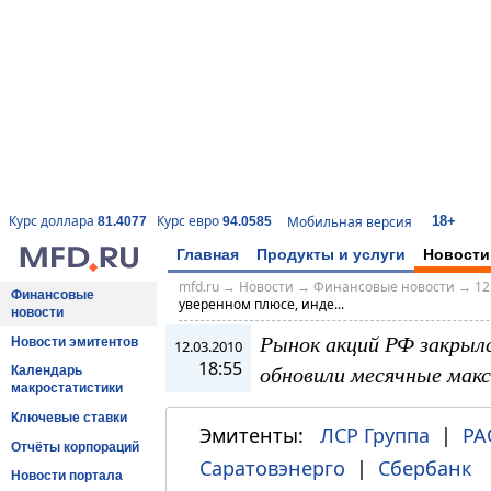
18+
Курс доллара
Курс евро
Мобильная версия
81.4077
94.0585
Главная
Продукты и услуги
Новости
mfd.ru
→
Новости
→
Финансовые новости
→
12
Финансовые
уверенном плюсе, инде...
новости
Рынок акций РФ закрылс
Новости эмитентов
12.03.2010
18:55
обновили месячные мак
Календарь
макростатистики
Ключевые ставки
Эмитенты:
ЛСР Группа
|
РА
Отчёты корпораций
Саратовэнерго
|
Сбербанк
Новости портала