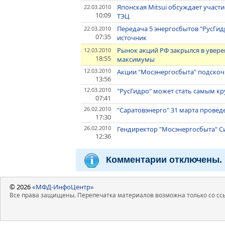
Японская Mitsui обсуждает участ
22.03.2010
10:09
ТЭЦ
Передача 5 энергосбытов "РусГид
22.03.2010
07:35
источник
Рынок акций РФ закрылся в увер
12.03.2010
18:55
максимумы
12.03.2010
Акции "Мосэнергосбыта" подскоч
13:56
12.03.2010
"РусГидро" может стать самым кр
07:41
26.02.2010
"Саратовэнерго" 31 марта прове
17:30
26.02.2010
Гендиректор "Мосэнергосбыта" 
12:36
Комментарии отключены.
© 2026
«МФД-ИнфоЦентр»
Все права защищены. Перепечатка материалов возможна только со ссы