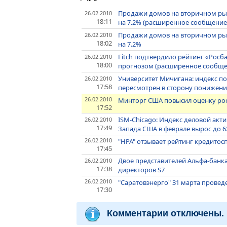
Продажи домов на вторичном ры
26.02.2010
18:11
на 7.2% (расширенное сообщение
Продажи домов на вторичном ры
26.02.2010
18:02
на 7.2%
Fitch подтвердило рейтинг «Росб
26.02.2010
18:00
прогнозом (расширенное сообще
Университет Мичигана: индекс п
26.02.2010
17:58
пересмотрен в сторону понижения
26.02.2010
Минторг США повысил оценку рост
17:52
ISM-Chicago: Индекс деловой акт
26.02.2010
17:49
Запада США в феврале вырос до 6
26.02.2010
"НРА" отзывает рейтинг кредитос
17:45
Двое представителей Альфа-банка
26.02.2010
17:38
директоров S7
26.02.2010
"Саратовэнерго" 31 марта прове
17:30
Комментарии отключены.