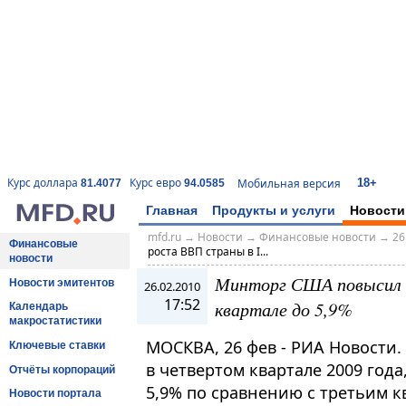
18+
Курс доллара
Курс евро
Мобильная версия
81.4077
94.0585
Главная
Продукты и услуги
Новости
mfd.ru
→
Новости
→
Финансовые новости
→
26
Финансовые
роста ВВП страны в I...
новости
Минторг США повысил о
Новости эмитентов
26.02.2010
17:52
квартале до 5,9%
Календарь
макростатистики
МОСКВА, 26 фев - РИА Новости
Ключевые ставки
в четвертом квартале 2009 год
Отчёты корпораций
5,9% по сравнению с третьим кв
Новости портала