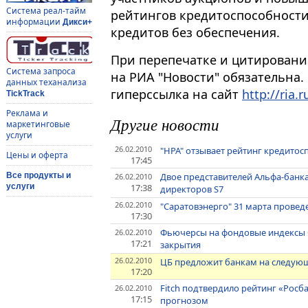
Система реал-тайм
рейтингов кредитоспособности
информации
Дикси+
кредитов без обеспечения.
При перепечатке и цитировани
Система запроса
на РИА "Новости" обязательна.
данных теханализа
гиперссылка на сайт
http://ria.r
TickTrack
Реклама и
Другие новости
маркетинговые
услуги
26.02.2010
"НРА" отзывает рейтинг кредитос
Цены и оферта
17:45
Двое представителей Альфа-банка
Все продукты и
26.02.2010
17:38
услуги
директоров S7
26.02.2010
"Саратовэнерго" 31 марта прове
17:30
Фьючерсы на фондовые индексы 
26.02.2010
17:21
закрытия
26.02.2010
ЦБ предложит банкам на следующе
17:20
Fitch подтвердило рейтинг «Росб
26.02.2010
17:15
прогнозом