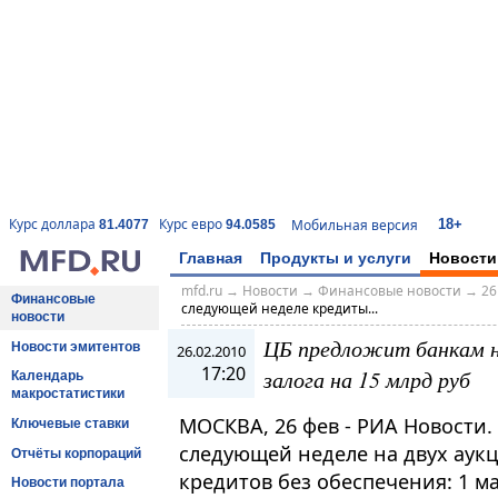
18+
Курс доллара
Курс евро
Мобильная версия
81.4077
94.0585
Главная
Продукты и услуги
Новости
mfd.ru
→
Новости
→
Финансовые новости
→
26
Финансовые
следующей неделе кредиты...
новости
ЦБ предложит банкам н
Новости эмитентов
26.02.2010
17:20
залога на 15 млрд руб
Календарь
макростатистики
МОСКВА, 26 фев - РИА Новости.
Ключевые ставки
следующей неделе на двух аук
Отчёты корпораций
кредитов без обеспечения: 1 ма
Новости портала