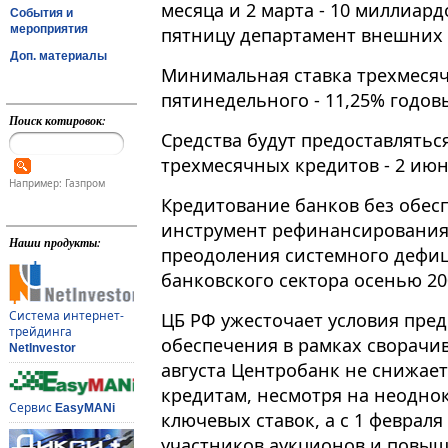
месяца и 2 марта - 10 миллиард
События и
мероприятия
пятницу департамент внешних 
Доп. материалы
Минимальная ставка трехмесячн
пятинедельного - 11,25% годов
Поиск котировок:
Средства будут предоставляться
трехмесячных кредитов - 2 июня
Например: Газпром
Кредитование банков без обес
инструмент рефинансирования
Наши продукты:
преодоления системного дефиц
банковского сектора осенью 20
Система интернет-
ЦБ РФ ужесточает условия пред
трейдинга
обеспечения в рамках сворачив
NetInvestor
августа Центробанк не снижает
кредитам, несмотря на неодно
Сервис
EasyMANi
ключевых ставок, а с 1 феврал
участников аукционов и повы