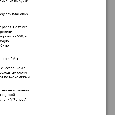
величения выручки
ределах плановых.
.
работы, а также
времени
ториям на 60%, в
водно-
КС» по
ности. "Мы
 с населением в
одоходным слоям
ра по экономике и
авляемые компании
градской,
мпаний "Ренова".