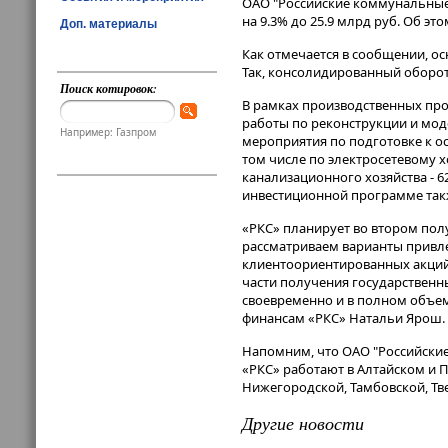
ОАО "Российские коммунальные с
на 9.3% до 25.9 млрд руб. Об э
Доп. материалы
Как отмечается в сообщении, о
Так, консолидированный оборот 
Поиск котировок:
В рамках производственных пр
работы по реконструкции и мод
Например: Газпром
мероприятия по подготовке к о
том числе по электросетевому х
канализационного хозяйства - 
инвестиционной программе так
«РКС» планирует во втором пол
рассматриваем варианты привле
клиентоориентированных акций,
части получения государственн
своевременно и в полном объеме
финансам «РКС» Натальи Ярош.
Напомним, что ОАО "Российские
«РКС» работают в Алтайском и 
Нижегородской, Тамбовской, Тве
Другие новости