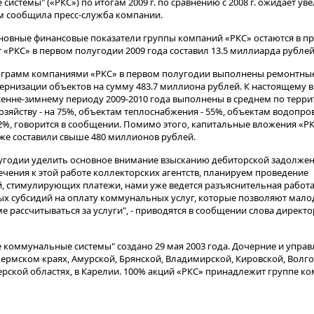
истемы" («РКС») по итогам 2009 г. по сравнению с 2008 г. ожидает у
том сообщила пресс-служба компании.
сновные финансовые показатели группы компаний «РКС» остаются в п
«РКС» в первом полугодии 2009 года составил 13.5 миллиарда рублей
ограмм компаниями «РКС» в первом полугодии выполнены ремонтные 
ернизации объектов на сумму 483.7 миллиона рублей. К настоящему 
сенне-зимнему периоду 2009-2010 года выполнены в среднем по терри
озяйству - на 75%, объектам теплоснабжения - 55%, объектам водопро
62%, говорится в сообщении. Помимо этого, капитальные вложения «Р
же составили свыше 480 миллионов рублей.
угодии уделить основное внимание взысканию дебиторской задолжен
чения к этой работе коллекторских агентств, планируем проведение
 стимулирующих платежи, нами уже ведется разъяснительная работа
ых субсидий на оплату коммунальных услуг, которые позволяют мал
 рассчитываться за услуги", - приводятся в сообщении слова директо
 коммунальные системы" создано 29 мая 2003 года. Дочерние и упр
Пермском краях, Амурской, Брянской, Владимирской, Кировской, Волго
рской областях, в Карелии. 100% акций «РКС» принадлежит группе ко