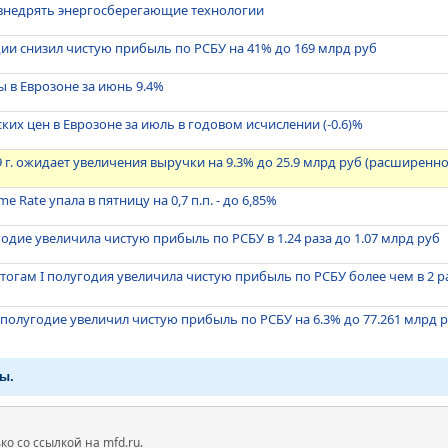
 внедрять энергосберегающие технологии
одии снизил чистую прибыль по РСБУ на 41% до 169 млрд руб
 в Еврозоне за июнь 9.4%
ких цен в Еврозоне за июль в годовом исчислении (-0.6)%
9 г. ожидает увеличения выручки на 9.3% до 25.9 млрд руб (расширенн
 Rate упала в пятницу на 0,7 п.п. - до 6,85%
угодие увеличила чистую прибыль по РСБУ в 1.24 раза до 1.07 млрд руб
итогам I полугодия увеличила чистую прибыль по РСБУ более чем в 2 ра
I полугодие увеличил чистую прибыль по РСБУ на 6.3% до 77.261 млрд 
ы.
 со ссылкой на mfd.ru.