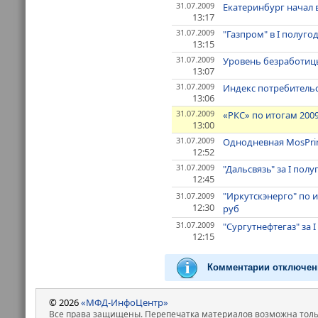
31.07.2009
Екатеринбург начал
13:17
31.07.2009
"Газпром" в I полуг
13:15
31.07.2009
Уровень безработицы
13:07
31.07.2009
Индекс потребительс
13:06
31.07.2009
«РКС» по итогам 200
13:00
31.07.2009
Однодневная MosPrime
12:52
31.07.2009
"Дальсвязь" за I пол
12:45
"Иркутскэнерго" по 
31.07.2009
12:30
руб
31.07.2009
"Сургутнефтегаз" за 
12:15
Комментарии отключен
© 2026
«МФД-ИнфоЦентр»
Все права защищены. Перепечатка материалов возможна только