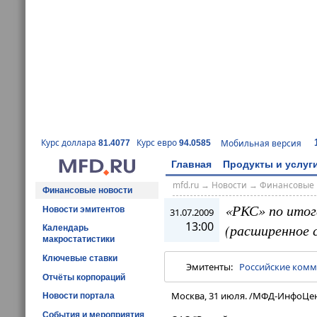
Курс доллара
Курс евро
Мобильная версия
81.4077
94.0585
Главная
Продукты и услуг
mfd.ru
→
Новости
→
Финансовые 
Финансовые новости
«РКС» по итога
Новости эмитентов
31.07.2009
13:00
(расширенное 
Календарь
макростатистики
Ключевые ставки
Эмитенты:
Российские ком
Отчёты корпораций
Москва, 31 июля. /МФД-ИнфоЦен
Новости портала
События и мероприятия