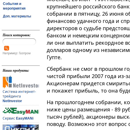
События и
крупнейшего российского банка
мероприятия
собрании в пятницу, 26 июня 
Доп. материалы
финансово удачного года и сп
директоров о судьбе предстоящ
банком и немецким концерном 
Поиск котировок:
ли они выплатить рекордное в
долларов одному из независим
Например: Газпром
Гупте.
Сбербанк не смог в прошлом г
Наши продукты:
чистой прибыли 2007 года из-з
Акционерам придется смириться 
и покажет прибыль, то она бу
Система интернет-
трейдинга
На прошлогоднем собрании, ко
NetInvestor
ниже цены размещения - 89 руб
тысяч рублей), акционеры выск
Сервис
EasyMANi
поводу. Возможно этот вопрос 