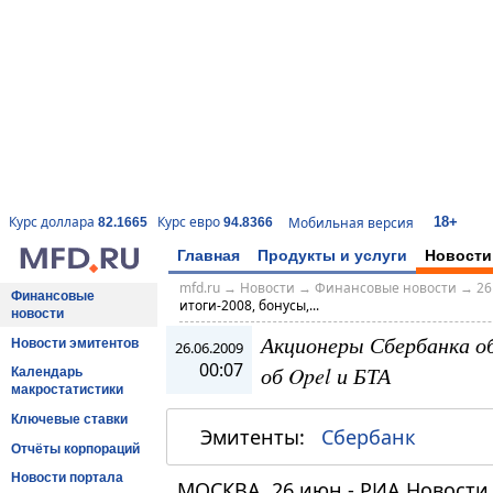
18+
Курс доллара
Курс евро
Мобильная версия
82.1665
94.8366
Главная
Продукты и услуги
Новости
mfd.ru
→
Новости
→
Финансовые новости
→
26
Финансовые
итоги-2008, бонусы,...
новости
Акционеры Сбербанка об
Новости эмитентов
26.06.2009
00:07
об Opel и БТА
Календарь
макростатистики
Ключевые ставки
Эмитенты:
Сбербанк
Отчёты корпораций
Новости портала
МОСКВА, 26 июн - РИА Новости