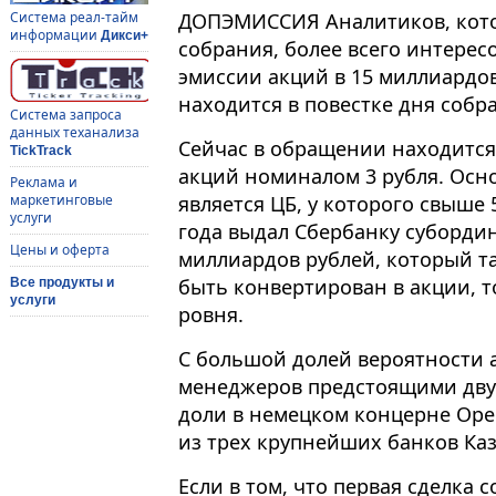
ДОПЭМИССИЯ Аналитиков, кото
Система реал-тайм
информации
Дикси+
собрания, более всего интерес
эмиссии акций в 15 миллиардов
находится в повестке дня собр
Система запроса
данных теханализа
Сейчас в обращении находитс
TickTrack
акций номиналом 3 рубля. Ос
Реклама и
является ЦБ, у которого свыше 
маркетинговые
услуги
года выдал Сбербанку суборди
Цены и оферта
миллиардов рублей, который т
быть конвертирован в акции, т
Все продукты и
услуги
ровня.
С большой долей вероятности 
менеджеров предстоящими дву
доли в немецком концерне Opel
из трех крупнейших банков Каз
Если в том, что первая сделка 