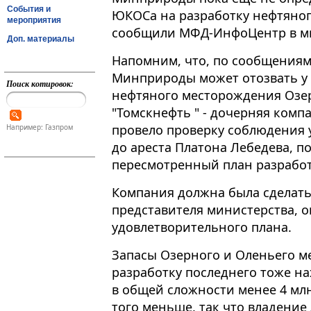
События и
ЮКОСа на разработку нефтяно
мероприятия
сообщили МФД-ИнфоЦентр в ми
Доп. материалы
Напомним, что, по сообщениям
Минприроды может отозвать у
Поиск котировок:
нефтяного месторождения Озер
"Томскнефть " - дочерняя ком
провело проверку соблюдения у
Например: Газпром
до ареста Платона Лебедева, п
пересмотренный план разрабо
Компания должна была сделать 
представителя министерства, о
удовлетворительного плана.
Запасы Озерного и Оленьего м
разработку последнего тоже на
в общей сложности менее 4 мл
того меньше, так что владени