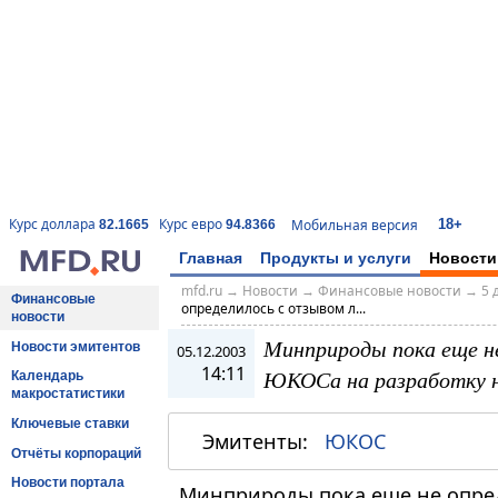
18+
Курс доллара
Курс евро
Мобильная версия
82.1665
94.8366
Главная
Продукты и услуги
Новости
mfd.ru
→
Новости
→
Финансовые новости
→
5 
Финансовые
определилось с отзывом л...
новости
Минприроды пока еще не
Новости эмитентов
05.12.2003
14:11
ЮКОСа на разработку 
Календарь
макростатистики
Ключевые ставки
Эмитенты:
ЮКОС
Отчёты корпораций
Новости портала
Минприроды пока еще не опред