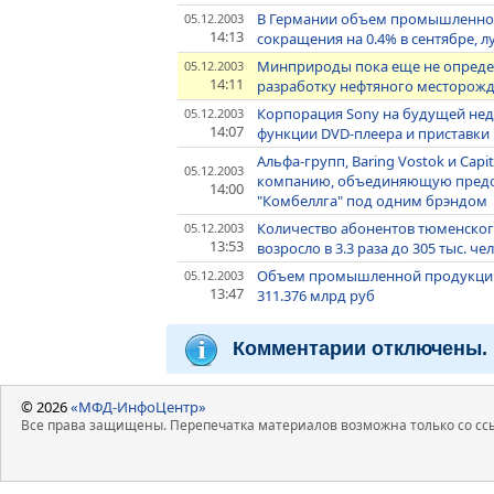
В Германии объем промышленного
05.12.2003
14:13
сокращения на 0.4% в сентябре, 
Минприроды пока еще не опреде
05.12.2003
14:11
разработку нефтяного месторож
Корпорация Sony на будущей нед
05.12.2003
14:07
функции DVD-плеера и приставки P
Альфа-групп, Baring Vostok и Capi
05.12.2003
компанию, объединяющую предос
14:00
"Комбеллга" под одним брэндом
Количество абонентов тюменског
05.12.2003
13:53
возросло в 3.3 раза до 305 тыс. че
Объем промышленной продукции М
05.12.2003
13:47
311.376 млрд руб
Комментарии отключены.
© 2026
«МФД-ИнфоЦентр»
Все права защищены. Перепечатка материалов возможна только со ссы