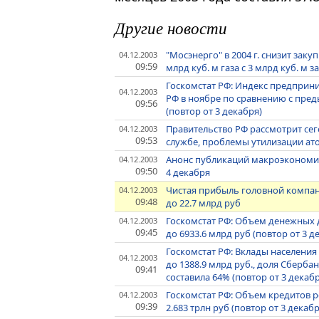
Другие новости
"Мосэнерго" в 2004 г. снизит зак
04.12.2003
09:59
млрд куб. м газа с 3 млрд куб. м за
Госкомстат РФ: Индекс предпри
04.12.2003
РФ в ноябре по сравнению с пред
09:56
(повтор от 3 декабря)
Правительство РФ рассмотрит сег
04.12.2003
09:53
службе, проблемы утилизации а
Анонс публикаций макроэкономич
04.12.2003
09:50
4 декабря
Чистая прибыль головной компани
04.12.2003
09:48
до 22.7 млрд руб
Госкомстат РФ: Объем денежных д
04.12.2003
09:45
до 6933.6 млрд руб (повтор от 3 д
Госкомстат РФ: Вклады населения 
04.12.2003
до 1388.9 млрд руб., доля Сбербанк
09:41
составила 64% (повтор от 3 декаб
Госкомстат РФ: Объем кредитов р
04.12.2003
09:39
2.683 трлн руб (повтор от 3 декабр