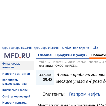
18+
Курс доллара
Курс евро
Мобильная версия
82.1665
94.8366
Главная
Продукты и услуги
Новости
mfd.ru
→
Новости
→
Финансовые новости
→
4 
Финансовые
компании "ЮКОС" по РСБУ...
новости
Чистая прибыль головн
Новости эмитентов
04.12.2003
09:48
месяцев упала в 4 раза д
Календарь
макростатистики
Ключевые ставки
Эмитенты:
Газпром нефть
Отчёты корпораций
Новости портала
Чистая прибыль компании ОАО