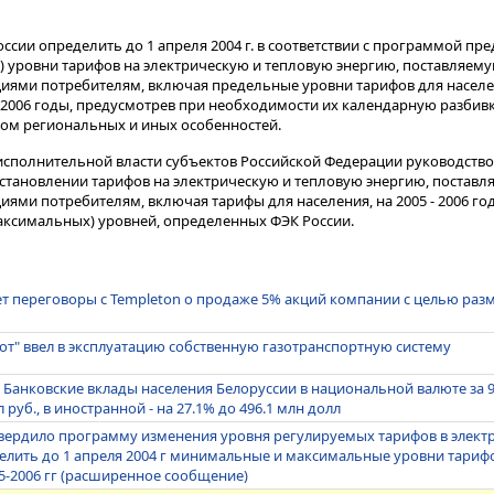
сии определить до 1 апреля 2004 г. в соответствии с программой пр
 уровни тарифов на электрическую и тепловую энергию, поставляем
ями потребителям, включая предельные уровни тарифов для населе
 2006 годы, предусмотрев при необходимости их календарную разбивк
том региональных и иных особенностей.
сполнительной власти субъектов Российской Федерации руководство
тановлении тарифов на электрическую и тепловую энергию, постав
ми потребителям, включая тарифы для населения, на 2005 - 2006 год
ксимальных) уровней, определенных ФЭК России.
т переговоры с Templeton о продаже 5% акций компании с целью раз
т" ввел в эксплуатацию собственную газотранспортную систему
 Банковские вклады населения Белоруссии в национальной валюте за 
л руб., в иностранной - на 27.1% до 496.1 млн долл
вердило программу изменения уровня регулируемых тарифов в элект
лить до 1 апреля 2004 г минимальные и максимальные уровни тарифов
5-2006 гг (расширенное сообщение)