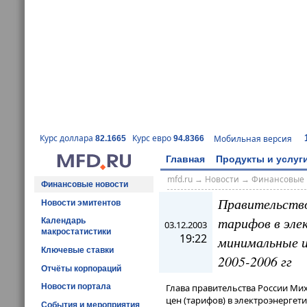
Курс доллара
Курс евро
Мобильная версия
82.1665
94.8366
Главная
Продукты и услуг
mfd.ru
→
Новости
→
Финансовые 
Финансовые новости
Правительство
Новости эмитентов
тарифов в эле
Календарь
03.12.2003
макростатистики
19:22
минимальные и
Ключевые ставки
2005-2006 гг
Отчёты корпораций
Новости портала
Глава правительства России Ми
цен (тарифов) в электроэнергет
События и мероприятия