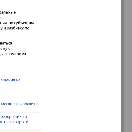
едельные
ую
ния, по субъектам
у и разбивку по
ваться
ляемую
ы в рамках их
мещения на
9 месяцев выросли на
роэнергетике и
 на электро- и