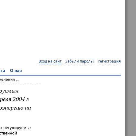
Вход на сайт
Забыли пароль?
Регистрация
ги
О нас
енения ...
ируемых
реля 2004 г
оэнергию на
ых регулируемых
ьственной