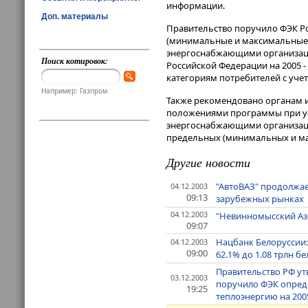
информации.
Доп. материалы
Правительство поручило ФЭК Рос
(минимальные и максимальные)
энергоснабжающими организаци
Поиск котировок:
Российской Федерации на 2005 -
категориям потребителей с уче
Например: Газпром
Также рекомендовано органам и
положениями программы при ус
энергоснабжающими организация
предельных (минимальных и ма
Другие новости
"АвтоВАЗ" продолжае
04.12.2003
09:13
зарубежных рынках
04.12.2003
"Невинномысский Азо
09:07
Нацбанк Белоруссии:
04.12.2003
09:00
62.1% до 1.08 трлн бе
Правительство РФ ут
03.12.2003
поручило ФЭК опреде
19:25
теплоэнергию на 200