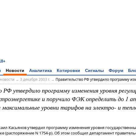
18+
и
Новости
Аналитика
Котировки
Сигналы
Форум
Бло
новости
→
3 декабря 2003 г.
→
Правительство РФ утвердило программу изм
 РФ утвердило программу изменения уровня регул
ктроэнергетике и поручило ФЭК определить до 1 ап
 максимальные уровни тарифов на электро- и тепл
хаил Касьянов утвердил программу изменения уровня государственн
ике (распоряжение N 1754-р). Об этом сообщил департамент правител