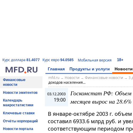
18+
Курс доллара
Курс евро
Мобильная версия
81.4077
94.0585
Главная
Продукты и услуги
Новости
mfd.ru
→
Новости
→
Финансовые новости
→
3 
Финансовые
доходов населения...
новости
Госкомстат РФ: Объем 
Новости эмитентов
03.12.2003
19:00
месяцев вырос на 28.6% 
Календарь
макростатистики
В январе-октябре 2003 г. объе
Ключевые ставки
составил 6933.6 млрд руб. и ув
Отчёты корпораций
соответствующим периодом пре
Новости портала