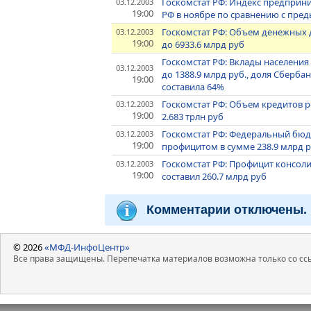
Госкомстат РФ: Индекс предпри
03.12.2003
19:00
РФ в ноябре по сравнению с пред
Госкомстат РФ: Объем денежных д
03.12.2003
19:00
до 6933.6 млрд руб
Госкомстат РФ: Вклады населения 
03.12.2003
до 1388.9 млрд руб., доля Сбербанк
19:00
составила 64%
Госкомстат РФ: Объем кредитов р
03.12.2003
19:00
2.683 трлн руб
Госкомстат РФ: Федеральный бюдж
03.12.2003
19:00
профицитом в сумме 238.9 млрд 
Госкомстат РФ: Профицит консол
03.12.2003
19:00
составил 260.7 млрд руб
Комментарии отключены.
© 2026
«МФД-ИнфоЦентр»
Все права защищены. Перепечатка материалов возможна только со ссы