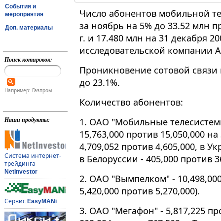
События и
Число абонентов мобильной те
мероприятия
за ноябрь на 5% до 33.52 млн п
Доп. материалы
г. и 17.480 млн на 31 декабря 2
исследовательской компании A
Поиск котировок:
Проникновение сотовой связи 
до 23.1%.
Например: Газпром
Количество абонентов:
Наши продукты:
1. ОАО "Мобильные телесистемы
15,763,000 против 15,050,000 на 
4,709,052 против 4,605,000, в Ук
Система интернет-
в Белоруссии - 405,000 против 36
трейдинга
NetInvestor
2. ОАО "Вымпелком" - 10,498,000 
5,420,000 против 5,270,000).
Сервис
EasyMANi
3. ОАО "Мегафон" - 5,817,225 про