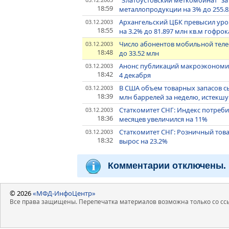
"Златоустовский меткомбинат" за
18:59
металлопродукции на 3% до 255.82
Архангельский ЦБК превысил уров
03.12.2003
18:55
на 3.2% до 81.897 млн кв.м гофро
Число абонентов мобильной телеф
03.12.2003
18:48
до 33.52 млн
Анонс публикаций макроэкономич
03.12.2003
18:42
4 декабря
В США объем товарных запасов сы
03.12.2003
18:39
млн баррелей за неделю, истекш
Статкомитет СНГ: Индекс потреби
03.12.2003
18:36
месяцев увеличился на 11%
Статкомитет СНГ: Розничный това
03.12.2003
18:32
вырос на 23.2%
Комментарии отключены.
© 2026
«МФД-ИнфоЦентр»
Все права защищены. Перепечатка материалов возможна только со ссы