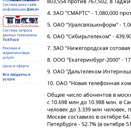
803,554 против 767,502, в Таджи
Система реал-тайм
информации
Дикси+
4. ЗАО "СМАРТС" - 1,080,000 прот
5. ОАО "Уралсвязьинформ" - 1,06
Система запроса
данных теханализа
6. ОАО "Сибирьтелеком" - 439,90
TickTrack
7. ЗАО "Нижегородская сотовая с
Реклама и
маркетинговые
услуги
8. ООО "Екатеринбург-2000" - 17
Цены и оферта
9. ОАО "Дальтелеком Интернэшнл
Все продукты и
услуги
10. ОАО "Новая телефонная комп
Общее число абонентов в моск
с 10.698 млн до 10.988 млн, в Са
человек до 3.339 млн человек,
Москве составило в октябре 64.7
Петербурге - 52.7% (в октябре 5