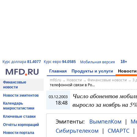
18+
Курс доллара
Курс евро
Мобильная версия
81.4077
94.0585
Главная
Продукты и услуги
Новости
mfd.ru
→
Новости
→
Финансовые новости
→
3 
Финансовые
телефонной связи в Ро...
новости
Число абонентов мобиль
Новости эмитентов
03.12.2003
18:48
выросло за ноябрь на 5%
Календарь
макростатистики
Ключевые ставки
Эмитенты:
ВымпелКом
|
М
Отчёты корпораций
Сибирьтелеком
|
СМАРТС
Новости портала