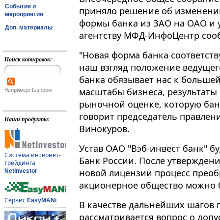
События и
приняло решение об изменени
мероприятия
формы банка из ЗАО на ОАО и у
Доп. материалы
агентству МФД-ИнфоЦентр сооб
"Новая форма банка соответств
Поиск котировок:
наш взгляд положение ведуще
банка обязывает нас к больше
масштабы бизнеса, результаты
Например: Газпром
рыночной оценке, которую банк
говорит председатель правлени
Наши продукты:
Винокуров.
Устав ОАО "Вэб-инвест банк" б
Система интернет-
Банк России. После утвержден
трейдинга
новой лицензии процесс преоб
NetInvestor
акционерное общество можно 
Сервис
EasyMANi
В качестве дальнейших шагов 
рассматривается вопрос о допу