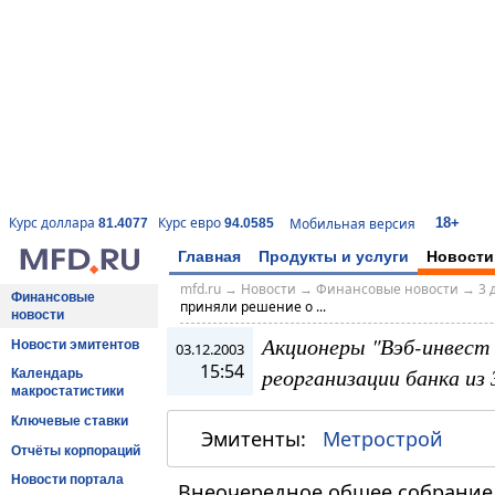
18+
Курс доллара
Курс евро
Мобильная версия
81.4077
94.0585
Главная
Продукты и услуги
Новости
mfd.ru
→
Новости
→
Финансовые новости
→
3 
Финансовые
приняли решение о ...
новости
Акционеры "Вэб-инвест 
Новости эмитентов
03.12.2003
15:54
реорганизации банка из
Календарь
макростатистики
Ключевые ставки
Эмитенты:
Метрострой
Отчёты корпораций
Новости портала
Внеочередное общее собрание 