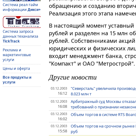
обращению и созданию вторич
Система реал-тайм
информации
Дикси+
Реализация этого этапа намечен
В настоящий момент уставный к
Система запроса
рублей и разделен на 15 млн 
данных теханализа
рублей. Собственниками акций 
TickTrack
юридических и физических лиц
Реклама и
входит менеджмент банка, ст
маркетинговые
услуги
"Компакт" и ОАО "Метрострой".
Цены и оферта
Другие новости
Все продукты и
услуги
"Северсталь" увеличила производс
03.12.2003
16:12
8.023 млн т
Арбитражный суд Москвы отказал
03.12.2003
16:08
требований о признании незако
03.12.2003
Объем торгов в системе RTS Board
16:02
Объем торгов на срочном рынке F
03.12.2003
15:58
руб