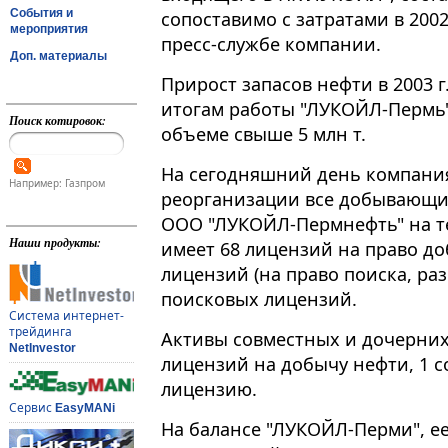
События и
сопоставимо с затратами в 200
мероприятия
пресс-службе компании.
Доп. материалы
Прирост запасов нефти в 2003 
итогам работы "ЛУКОЙЛ-Пермь" 
Поиск котировок:
объеме свыше 5 млн т.
На сегодняшний день компани
Например: Газпром
реорганизации все добывающи
ООО "ЛУКОЙЛ-Пермнефть" на т
Наши продукты:
имеет 68 лицензий на право д
лицензий (на право поиска, ра
поисковых лицензий.
Система интернет-
трейдинга
Активы совместных и дочерних
NetInvestor
лицензий на добычу нефти, 1 
лицензию.
Сервис
EasyMANi
На балансе "ЛУКОЙЛ-Перми", е