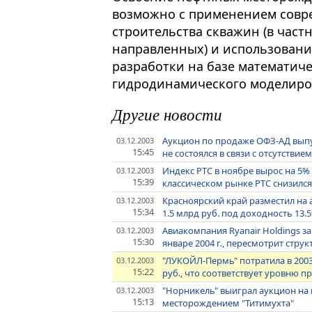
возможно с применением совр
строительства скважин (в част
направленных) и использован
разработки на базе математиче
гидродинамического моделиро
Другие новости
Аукцион по продаже ОФЗ-АД выпу
03.12.2003
15:45
не состоялся в связи с отсутствие
Индекс РТС в ноябре вырос на 5%
03.12.2003
15:39
классическом рынке РТС снизился 
Красноярский край разместил на
03.12.2003
15:34
1.5 млрд руб. под доходность 13
Авиакомпания Ryanair Holdings з
03.12.2003
15:30
январе 2004 г., пересмотрит стру
"ЛУКОЙЛ-Пермь" потратила в 2003
03.12.2003
15:22
руб., что соответствует уровню 
"Норникель" выиграл аукцион на
03.12.2003
15:13
месторождением "Титимухта"