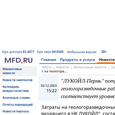
18+
Курс доллара
Курс евро
Мобильная версия
81.4077
94.0585
Главная
Продукты и услуги
Новости
mfd.ru
→
Новости
→
Финансовые новости
→
3 
Финансовые
г. на геологора...
новости
"ЛУКОЙЛ-Пермь" потра
Новости эмитентов
03.12.2003
геологоразведочные ра
Календарь
15:22
макростатистики
соответствует уровню
Ключевые ставки
Отчёты корпораций
Затраты на геологоразведочны
Новости портала
входящего в НК ЛУКОЙЛ", состави