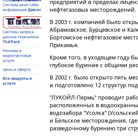
предприятий в пределах лицен
Система реал-тайм
нефтегазовых месторождений.
информации
Дикси+
В 2003 г. компанией было откр
Абрамовское, Бурцевское и Кал
Система запроса
Бортомское нефтегазовое мест
данных теханализа
TickTrack
Прикамья.
Реклама и
маркетинговые
Кроме того, в уходящем году б
услуги
глубокое бурение с общими рес
Цены и оферта
В 2002 г. было открыто пять ме
Все продукты и
и подготовлено 12 структур под
услуги
"ЛУКОЙЛ-Пермь" проводит рабо
расположенных в водоохранных
водозабора "Усолка" (Усольск
и Бельское месторождения, где
разведочному бурению три стр